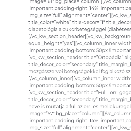
image=”61″ bg_place=”column”][/vc_column
!important;padding-right: 14% !important;p
img_size=”full” alignment=”center”][vc_kw_s
title_color=”white” title-decor=”1″ title_d
diabetológia a cukorbetegséggel (diabétes
[/vc_kw_section_header][vc_kw_background
equal_height=”yes”][vc_column_inner width
!important;padding-bottom: 50px !important
[vc_kw_section_header title=”Ortopédia” alig
title_decor_color=”secondary” title_margin_
mozgásszervei betegségekkel foglalkozó s
[/vc_column_inner][vc_column_inner width=
!important;padding-bottom: 50px !important
[vc_kw_section_header title=”Fül – orr- gégé
title_decor_color=”secondary” title_margin_
neve is mutatja a fül, az orr- és melléküre
image=”57″ bg_place=”column”][/vc_column
!important;padding-right: 14% !important;p
img_size=”full” alignment=”center”][vc_kw_s