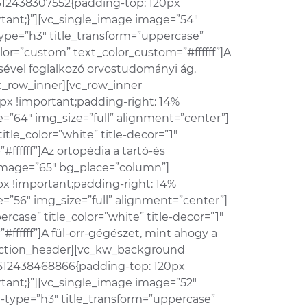
612438307552{padding-top: 120px
rtant;}”][vc_single_image image=”54″
type=”h3″ title_transform=”uppercase”
olor=”custom” text_color_custom=”#ffffff”]A
sével foglalkozó orvostudományi ág.
_row_inner][vc_row_inner
px !important;padding-right: 14%
=”64″ img_size=”full” alignment=”center”]
tle_color=”white” title-decor=”1″
fffff”]Az ortopédia a tartó-és
image=”65″ bg_place=”column”]
x !important;padding-right: 14%
=”56″ img_size=”full” alignment=”center”]
rcase” title_color=”white” title-decor=”1″
fffff”]A fül-orr-gégészet, mint ahogy a
w_section_header][vc_kw_background
1612438468866{padding-top: 120px
tant;}”][vc_single_image image=”52″
e-type=”h3″ title_transform=”uppercase”