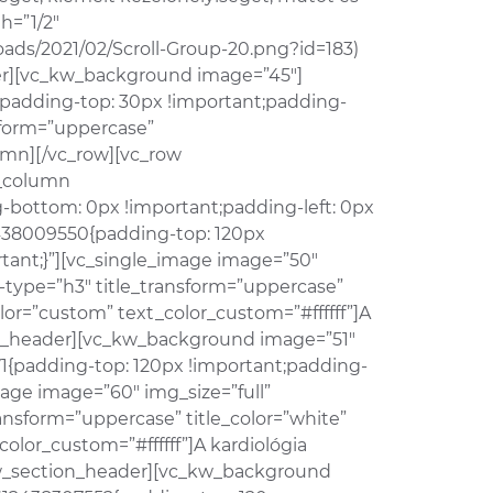
h=”1/2″
oads/2021/02/Scroll-Group-20.png?id=183)
ner][vc_kw_background image=”45″]
{padding-top: 30px !important;padding-
nsform=”uppercase”
umn][/vc_row][vc_row
c_column
-bottom: 0px !important;padding-left: 0px
2438009550{padding-top: 120px
rtant;}”][vc_single_image image=”50″
e-type=”h3″ title_transform=”uppercase”
olor=”custom” text_color_custom=”#ffffff”]A
ion_header][vc_kw_background image=”51″
1{padding-top: 120px !important;padding-
mage image=”60″ img_size=”full”
ransform=”uppercase” title_color=”white”
olor_custom=”#ffffff”]A kardiológia
c_kw_section_header][vc_kw_background