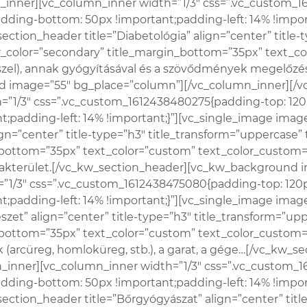
_inner][vc_column_inner width=”1/3″ css=”.vc_custom_1
adding-bottom: 50px !important;padding-left: 14% !impo
ection_header title=”Diabetológia” align=”center” title-
ecor_color=”secondary” title_margin_bottom=”35px” text_c
szel), annak gyógyításával és a szövődmények megelőzé
 image=”55″ bg_place=”column”][/vc_column_inner][/vc
=”1/3″ css=”.vc_custom_1612438480275{padding-top: 120
;padding-left: 14% !important;}”][vc_single_image image
n=”center” title-type=”h3″ title_transform=”uppercase” ti
bottom=”35px” text_color=”custom” text_color_custom=”#f
zakterület.[/vc_kw_section_header][vc_kw_background 
”1/3″ css=”.vc_custom_1612438475080{padding-top: 120p
;padding-left: 14% !important;}”][vc_single_image image
szet” align=”center” title-type=”h3″ title_transform=”uppe
bottom=”35px” text_color=”custom” text_color_custom=”#f
gek (arcüreg, homloküreg, stb.), a garat, a gége…[/vc_k
_inner][vc_column_inner width=”1/3″ css=”.vc_custom_
adding-bottom: 50px !important;padding-left: 14% !impor
ection_header title=”Bőrgyógyászat” align=”center” titl