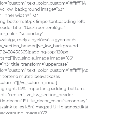
olor=”custom” text_color_custom=”#ffffff”]A
r][vc_kw_background image=”53″
_inner width=”1/3″
ng-bottom: 50px !important;padding-left:
eader title=”Gasztroenterológia”
ecor_color=”secondary”
szakága, mely a nyelőcső, a gyomor és
c_kw_section_header][vc_kw_background
1612438456565{padding-top: 120px
rtant;}”][vc_single_image image=”66″
e=”h3″ title_transform=”uppercase”
olor=”custom” text_color_custom=”#ffffff”]Az
ján történő műtéti beavatkozás
column”][/vc_column_inner]
ng-right: 14% !important;padding-bottom:
ment=”center”][vc_kw_section_header
itle-decor=”1″ title_decor_color=”secondary”
zaink teljes körű magzati UH diagnosztikát
_background image=”63″