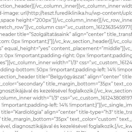
section_header][/vc_column_inner][vc_column_inner widt
mage: url(http://teszt.furediklinika.hu/wp-content/upl
pty_space height=”200px”][/vc_column_inner][/vc_row_in
stretch_row”][vc_column css=”.vc_custom_1612363545977
eader title=”Szolgáltatásaink” align=”center” title_tra
om: 0px !important;}”][/vc_kw_section_header][/vc_col
s” equal_height=”yes” content_placement=”middle”][v
: 0px !important;padding-right: 0px !important;padding
”yes”][vc_column_inner width=”1/3″ css=”.vc_custom_161
adding-bottom: 50px !important;padding-left: 14% !impo
ection_header title=”Belgyógyászat” align=”center” titl
ecor_color=”secondary” title_margin_bottom=”35px” text_c
gnosztikájával és kezelésével foglalkozik.[/vc_kw_sect
olumn_inner width=”1/3″ css=”.vc_custom_161243808197
!important;padding-left: 14% !important;}”][vc_single_i
tle=”Kardiológia” align=”center” title-type=”h3″ title_t
y” title_margin_bottom=”35px” text_color=”custom” text_c
vel, diagnosztikájával és kezelésével foglalkozik.[/v