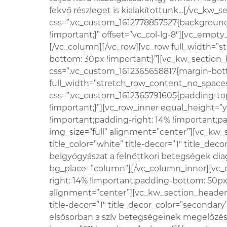
fekvő részleget is kialakítottunk…[/vc_kw_
css=”.vc_custom_1612778857527{background-i
!important;}” offset=”vc_col-lg-8″][vc_em
[/vc_column][/vc_row][vc_row full_width=”
bottom: 30px !important;}”][vc_kw_section_h
css=”.vc_custom_1612365658817{margin-bott
full_width=”stretch_row_content_no_space
css=”.vc_custom_1612365791605{padding-top
!important;}”][vc_row_inner equal_height=
!important;padding-right: 14% !important;p
img_size=”full” alignment=”center”][vc_kw_s
title_color=”white” title-decor=”1″ title_d
belgyógyászat a felnőttkori betegségek dia
bg_place=”column”][/vc_column_inner][vc_c
right: 14% !important;padding-bottom: 50px 
alignment=”center”][vc_kw_section_header ti
title-decor=”1″ title_decor_color=”secondar
elsősorban a szív betegségeinek megelőzésé