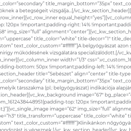
ecor_color=”secondary” title_margin_bottom=”35px” text_c
möknek a betegségeit vizsgálja…[/vc_kw_section_heade
row_inner][vc_row_inner equal_height=”yes”][vc_column
: 120px !important;padding-right: 14% !important;paddi
58″ img_size=”full” alignment=”center”][vc_kw_section_h
rm=”uppercase” title_color=”white” title-decor=”1″ title_d
tom” text_color_custom=”#ffffff”]A belgyógyászat azon 
álmirigy működésének vizsgálatára specializálódott.[/v
_inner][vc_column_inner width=”1/3″ css=”.vc_custom_
adding-bottom: 50px !important;padding-left: 14% !impo
ection_header title=”Sebészet” align=”center” title-typ
ecor_color=”secondary” title_margin_bottom=”35px” text_c
lamelyik társszakma (pl.: belgyógyászat) indikációja alap
ction_header][vc_kw_background image=”67″ bg_place=”
tom_1612438448951{padding-top: 120px !important;paddi
nt;}”][vc_single_image image=”62″ img_size=”full” align
pe=”h3″ title_transform=”uppercase” title_color=”white” t
tom” text_color_custom=”#ffffff”]Klinikánkon nőgyógyás
esgondozást is végeznek.[/vc_kw_section_header][vc_kw