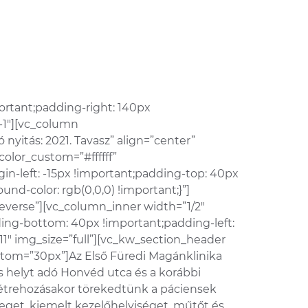
rtant;padding-right: 140px
-1″][vc_column
nyitás: 2021. Tavasz” align=”center”
color_custom=”#ffffff”
in-left: -15px !important;padding-top: 40px
nd-color: rgb(0,0,0) !important;}”]
everse”][vc_column_inner width=”1/2″
ing-bottom: 40px !important;padding-left:
”11″ img_size=”full”][vc_kw_section_header
bottom=”30px”]Az Első Füredi Magánklinika
is helyt adó Honvéd utca és a korábbi
létrehozásakor törekedtünk a páciensek
zleget, kiemelt kezelőhelyiséget, műtőt és