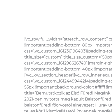
[vc_row full_width=”stretch_row_content” 
!important;padding-bottom: 80px !important
css=”.vc_custom_1612361964031{padding-top: 
title_size=”custom” title_size_custom=”50px”
css=”.vc_custom_1612966267401{margin-right
!important;padding-bottom: 40px !important;
[/vc_kw_section_header][vc_row_inner equa
css=”.vc_custom_1612449944214{padding-top
55px !important;background-color: #ffffff !i
title=”Bemutatkozik az Első Füredi Magánkli
2021-ben nyitotta meg kapuit Balatonfüred s
balatonfüredi főorvosról elnevezett Huray 
teljes körű kiszolgálásáról, így ennek megfe