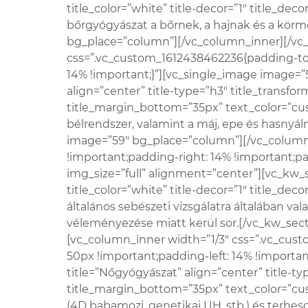
title_color=”white” title-decor=”1″ title_d
bőrgyógyászat a bőrnek, a hajnak és a kör
bg_place=”column”][/vc_column_inner][/vc_
css=”.vc_custom_1612438462236{padding-top
14% !important;}”][vc_single_image image=”
align=”center” title-type=”h3″ title_transfo
title_margin_bottom=”35px” text_color=”cus
bélrendszer, valamint a máj, epe és hasny
image=”59″ bg_place=”column”][/vc_column
!important;padding-right: 14% !important;p
img_size=”full” alignment=”center”][vc_kw_s
title_color=”white” title-decor=”1″ title_d
általános sebészeti vizsgálatra általában va
véleményezése miatt kerül sor.[/vc_kw_se
[vc_column_inner width=”1/3″ css=”.vc_cus
50px !important;padding-left: 14% !importa
title=”Nőgyógyászat” align=”center” title-ty
title_margin_bottom=”35px” text_color=”cus
(4D babamozi, genetikai UH, stb.) és terh