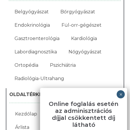
Belgyógyászat
Bőrgyógyászat
Endokrinológia
Fül-orr-gégészet
Gasztroenterológia
Kardiológia
Labordiagnosztika
Nőgyógyászat
Ortopédia
Pszichiátria
Radiológia-Ultrahang
OLDALTÉRKÉP
Online foglalás esetén
az adminisztrációs
Kezdőlap
Blog
Karrier
Galéria
díjjal csökkentett díj
látható
Árlista
Bemutatkozás