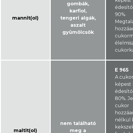
képest 
gombák,
édesítő
karfiol,
90%.
mannit(ol)
tengeri algák,
Megtalá
aszalt
hozzáa
gyümölcsök
cukorm
élelmis
cukork
E 965
A cuko
képest 
édesítő
80%. J
cukor
hozzáa
nélkül 
nem található
keksze
maltit(ol)
meg a