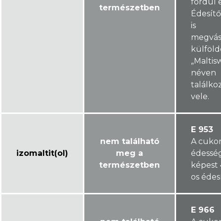
fordul e
természetben
Édesít
is
megvás
külföl
„Maltis
néven
találk
vele.
E 953
nem található
A cuko
izomaltit(ol)
meg a
édessé
természetben
képest
os édes
E 966