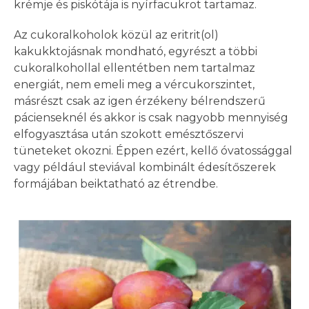
krémje és piskótája is nyírfacukrot tartamaz.
Az cukoralkoholok közül az eritrit(ol)
kakukktojásnak mondható, egyrészt a többi
cukoralkohollal ellentétben nem tartalmaz
energiát, nem emeli meg a vércukorszintet,
másrészt csak az igen érzékeny bélrendszerű
pácienseknél és akkor is csak nagyobb mennyiség
elfogyasztása után szokott emésztőszervi
tüneteket okozni. Éppen ezért, kellő óvatossággal
vagy például steviával kombinált édesítőszerek
formájában beiktatható az étrendbe.