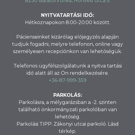
8230 Balatonfüred, Honvéd utca 5.
NYITVATARTÁSI IDŐ:
Hétköznapokon 8:00-20:00 között.
Pácienseinket kizárólag előjegyzés alapján
tudjuk fogadni, melyre telefonon, online vagy
személyesen recepciónkon van lehetőségük.
Telefonos ügyfélszolgálatunk a nyitva tartási
idő alatt áll az Ön rendelkezésére.
+36-87-999-359
PARKOLÁS:
Parkolásra, a mélygarázsban a -2. szinten
található önkormányzati parkolóban van
lehetőség.
Parkolási TIPP: Zákonyi utcai parkoló. Lásd
térkép.