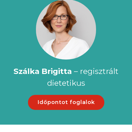
Szálka Brigitta
– regisztrált
dietetikus
Időpontot foglalok