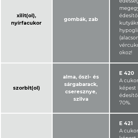
édessé
megeg
xilit(ol),
édesítő
gombák, zab
nyírfacukor
kutyák
hypogl
(alacso
vércuko
okoz!
E 420
alma, őszi- és
A cuko
sárgabarack,
szorbit(ol)
képest 
cseresznye,
édesítő
szilva
70%.
E 421
A cuko