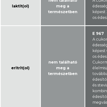
nem található
A cuko
laktit(ol)
meg a
édessé
természetben
képest
os édes
E 967
A cuko
édessé
képest
os édes
nem található
Cukorm
eritrit(ol)
meg a
élelmis
természetben
továbbá
édesít
és stevi
kombin
édesít
megvás