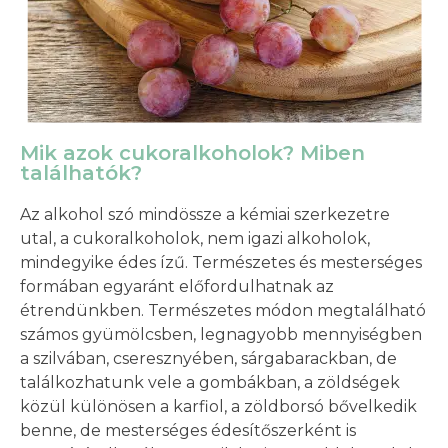
Mik azok cukoralkoholok? Miben
találhatók?
Az alkohol szó mindössze a kémiai szerkezetre
utal, a cukoralkoholok, nem igazi alkoholok,
mindegyike édes ízű. Természetes és mesterséges
formában egyaránt előfordulhatnak az
étrendünkben. Természetes módon megtalálható
számos gyümölcsben, legnagyobb mennyiségben
a szilvában, cseresznyében, sárgabarackban, de
találkozhatunk vele a gombákban, a zöldségek
közül különösen a karfiol, a zöldborsó bővelkedik
benne, de mesterséges édesítőszerként is