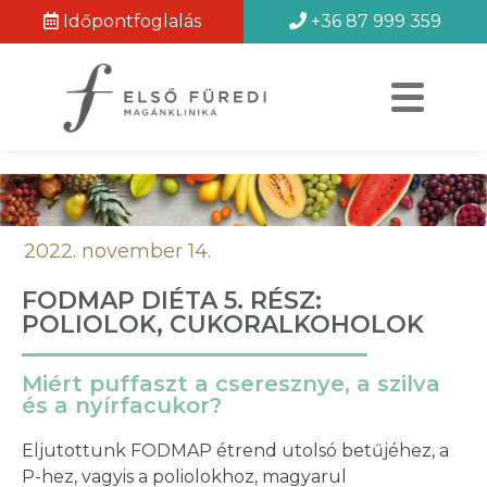
Időpontfoglalás
+36 87 999 359
2022. november 14.
FODMAP DIÉTA 5. RÉSZ:
POLIOLOK, CUKORALKOHOLOK
Miért puffaszt a cseresznye, a szilva
és a nyírfacukor?
Eljutottunk FODMAP étrend utolsó betűjéhez, a
P-hez, vagyis a poliolokhoz, magyarul