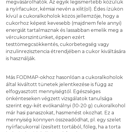
megvásárolhatók. Az egyik legismertebb közülük
a nyírfacukor, kémiai nevén a xilit(ol). Édes ízükön
kívül a cukoralkoholok közös jellemzője, hogy a
cukorhoz képest kevesebb (majdnem fele annyi)
energiát tartalmaznak és lassabban emelik meg a
vércukorszintünket, éppen ezért
testtömegcsökkentés, cukorbetegség vagy
inzulinrezisztencia étrendjében a cukor kiváltására
is használják.
Más FODMAP-okhoz hasonlóan a cukoralkoholok
által kiváltott tünetek jelentkezése is függ az
elfogyasztott mennyiségtől. Egészséges
önkénteseken végzett vizsgálatok tanulsága
szerint egy-két evőkanálnyi (10-20 g) cukoralkohol
már hasi panaszokat, hasmenést okozhat. Ez a
mennyiség könnyen összeadódhat, pl. egy szelet
nyírfacukorral ízesített tortából, főleg, ha a torta