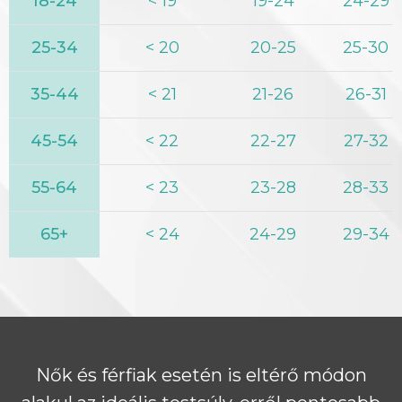
18-24
< 19
19-24
24-29
25-34
< 20
20-25
25-30
35-44
< 21
21-26
26-31
45-54
< 22
22-27
27-32
55-64
< 23
23-28
28-33
65+
< 24
24-29
29-34
Nők és férfiak esetén is eltérő módon