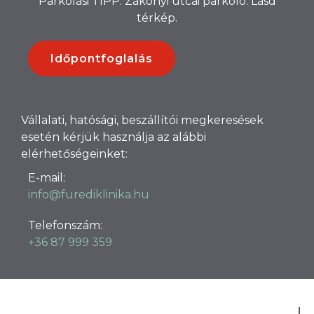
Parkolási TIPP: Zákonyi utcai parkoló. Lásd
térkép.
Időpontfoglalás
Vállalati, hatósági, beszállítói megkeresések
esetén kérjük használja az alábbi
elérhetőségeinket:
E-mail:
info@furediklinika.hu
Telefonszám:
+36 87 999 359