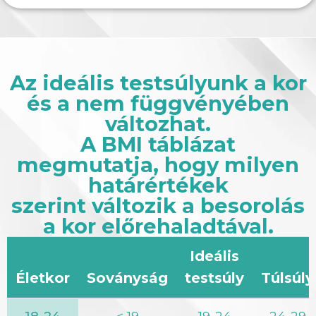
Az ideális testsúlyunk a kor
és a nem függvényében
változhat.
A BMI táblázat
megmutatja, hogy milyen
határértékek
szerint változik a besorolás
a kor előrehaladtával.
Ideális
Életkor
Soványság
testsúly
Túlsúly