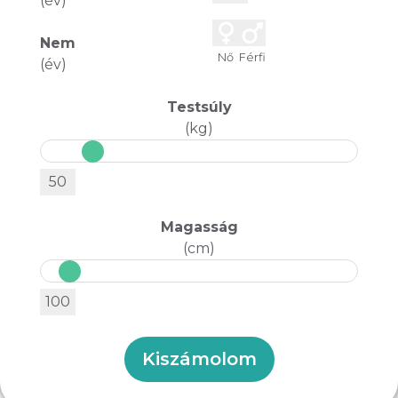
(év)
Nem
Nő
Férfi
(év)
Testsúly
(kg)
Magasság
(cm)
Kiszámolom