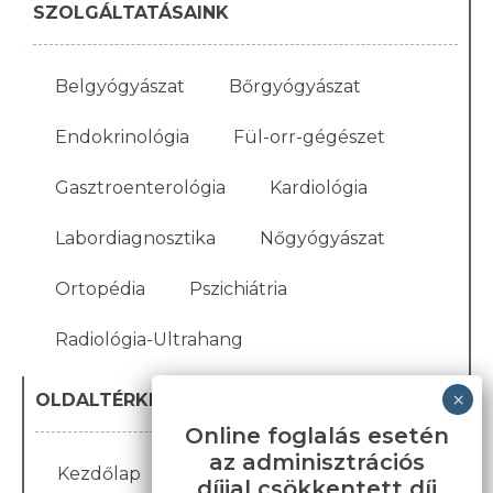
SZOLGÁLTATÁSAINK
Belgyógyászat
Bőrgyógyászat
Endokrinológia
Fül-orr-gégészet
Gasztroenterológia
Kardiológia
Labordiagnosztika
Nőgyógyászat
Ortopédia
Pszichiátria
Radiológia-Ultrahang
OLDALTÉRKÉP
Online foglalás esetén
az adminisztrációs
Kezdőlap
Blog
Karrier
Galéria
díjjal csökkentett díj