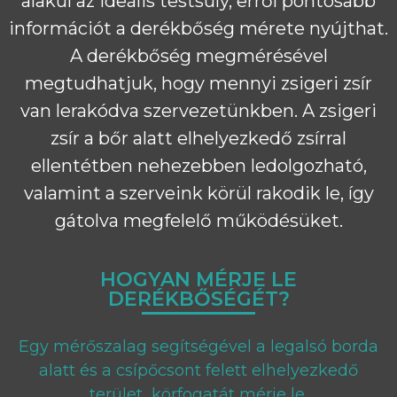
alakul az ideális testsúly, erről pontosabb
információt a derékbőség mérete nyújthat.
A derékbőség megmérésével
megtudhatjuk, hogy mennyi zsigeri zsír
van lerakódva szervezetünkben. A zsigeri
zsír a bőr alatt elhelyezkedő zsírral
ellentétben nehezebben ledolgozható,
valamint a szerveink körül rakodik le, így
gátolva megfelelő működésüket.
HOGYAN MÉRJE LE
DERÉKBŐSÉGÉT?
Egy mérőszalag segítségével a legalsó borda
alatt és a csípőcsont felett elhelyezkedő
terület körfogatát mérje le.