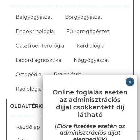
Belgyógyászat
Bőrgyógyászat
Endokrinológia
Fül-orr-gégészet
Gasztroenterológia
Kardiológia
Labordiagnosztika
Nőgyógyászat
Ortopédia
Pszichiátria
Radiológia-Ultrahang
Online foglalás esetén
az adminisztrációs
OLDALTÉRKÉP
díjjal csökkentett díj
látható
(
Előre fizetése esetén az
Kezdőlap
Blog
Karrier
Galéria
adminisztrációs díjat
elengedjük
)