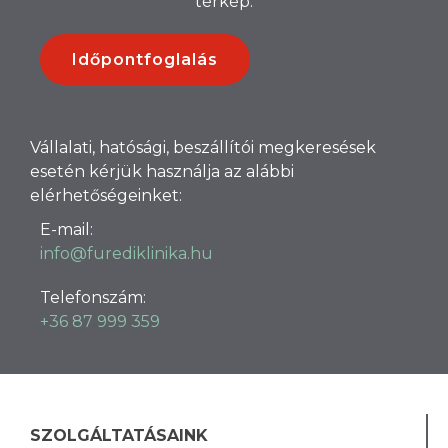
térkép.
Időpontfoglalás
Vállalati, hatósági, beszállítói megkeresések
esetén kérjük használja az alábbi
elérhetőségeinket:
E-mail:
info@furediklinika.hu
Telefonszám:
+36 87 999 359
SZOLGÁLTATÁSAINK