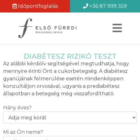
Időpontfoglalás
+36 87 999 359
DIABÉTESZ RIZIKÓ TESZT
Az alábbi kérdőív segítségével megtudhatja, hogy
mennyire érinti Önt a cukorbetegség. A diabétesz
gyanújának felmerülése esetén mindenképpen
konzultáljon orvosával, ugyanis a prediabétesz
állapotban a betegség még visszafordítható.
Hány éves?
Mi az Ön neme?