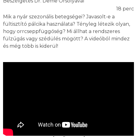
Beszélgetés Dr. Deme Orsolyával
18 perc
Mik a nyár szezonális betegségei? Javasolt-e a
fültisztító pálcika használata? Tényleg létezik olyan,
hogy orrcseppfüggőség? Mi állhat a rendszeres
fülzúgás vagy szédülés mögött? A videóból mindez
és még több is kiderül!