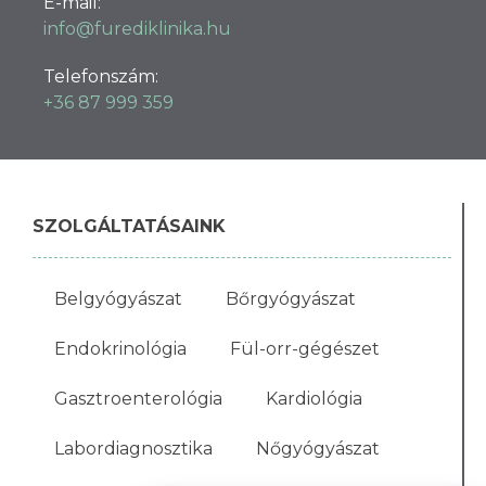
E-mail:
info@furediklinika.hu
Telefonszám:
+36 87 999 359
SZOLGÁLTATÁSAINK
Belgyógyászat
Bőrgyógyászat
Endokrinológia
Fül-orr-gégészet
Gasztroenterológia
Kardiológia
Labordiagnosztika
Nőgyógyászat