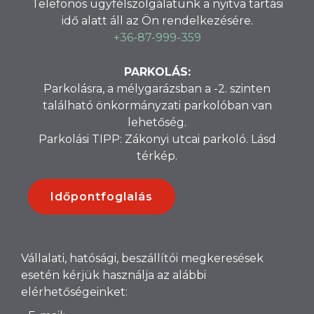
Telefonos ügyfélszolgálatunk a nyitva tartási
idő alatt áll az Ön rendelkezésére.
+36-87-999-359
PARKOLÁS:
Parkolásra, a mélygarázsban a -2. szinten
található önkormányzati parkolóban van
lehetőség.
Parkolási TIPP: Zákonyi utcai parkoló. Lásd
térkép.
Időpontfoglalás
Vállalati, hatósági, beszállítói megkeresések
esetén kérjük használja az alábbi
elérhetőségeinket: