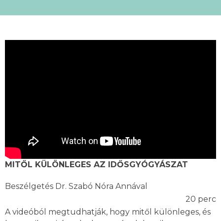
MITŐL KÜLÖNLEGES AZ IDŐSGYÓGYÁSZAT
Beszélgetés Dr. Szabó Nóra Annával
20 perc
A videóból megtudhatják, hogy mitől különleges, és