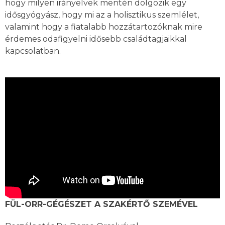
hogy milyen irányelvek mentén dolgozik egy
idősgyógyász, hogy mi az a holisztikus szemlélet,
valamint hogy a fiatalabb hozzátartozóknak mire
érdemes odafigyelni idősebb családtagjaikkal
kapcsolatban.
FÜL-ORR-GÉGÉSZET A SZAKÉRTŐ SZEMÉVEL