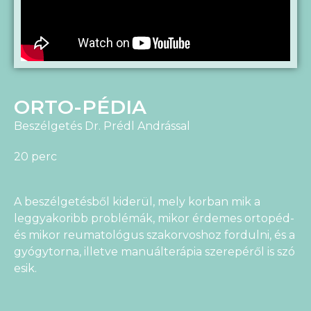
ORTO-PÉDIA
Beszélgetés Dr. Prédl Andrással
20 perc
A beszélgetésből kiderül, mely korban mik a
leggyakoribb problémák, mikor érdemes ortopéd-
és mikor reumatológus szakorvoshoz fordulni, és a
gyógytorna, illetve manuálterápia szerepéről is szó
esik.