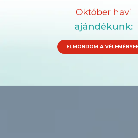
Október havi
ajándékunk:
ELMONDOM A VÉLEMÉNYE