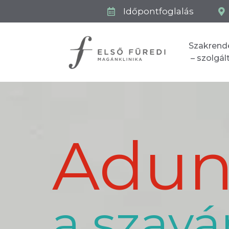
Időpontfoglalás
Szakrend
– szolgá
Adu
a szavá