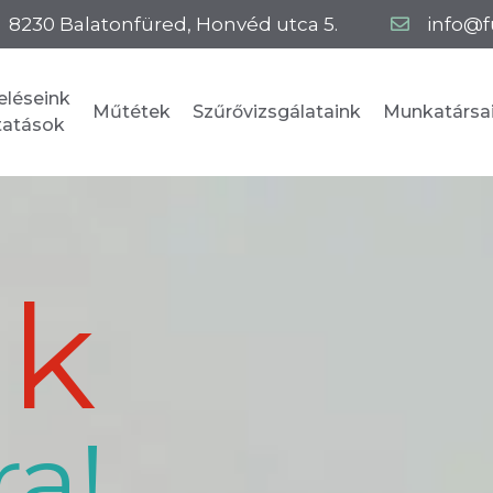
8230
Balatonfüred
,
Honvéd utca 5.
info@f
eléseink
Műtétek
Szűrővizsgálataink
Munkatársa
ltatások
nk
ra!