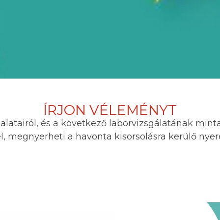
ÍRJON VÉLEMÉNYT
atairól, és a következő laborvizsgálatának mintav
l, megnyerheti a havonta kisorsolásra kerülő ny