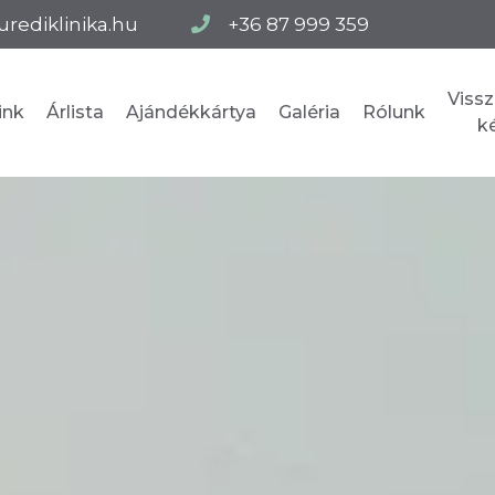
urediklinika.hu
+36 87 999 359
Vissz
ink
Árlista
Ajándékkártya
Galéria
Rólunk
k