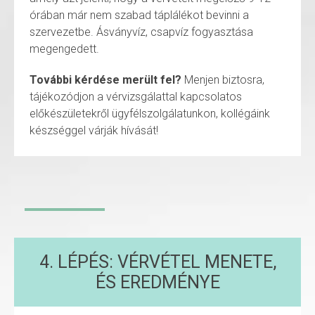
órában már nem szabad táplálékot bevinni a
szervezetbe. Ásványvíz, csapvíz fogyasztása
megengedett.
További kérdése merült fel?
Menjen biztosra,
tájékozódjon a vérvizsgálattal kapcsolatos
előkészületekről ügyfélszolgálatunkon, kollégáink
készséggel várják hívását!
4. LÉPÉS: VÉRVÉTEL MENETE,
ÉS EREDMÉNYE