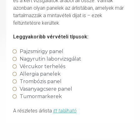
és a kért vizsgálatok árából áll össze. Vannak
azonban olyan panelek az árlistában, amelyek már
tartalmazzák a mintavételi díjat is – ezek
feltüntetésre kerültek.
Leggyakoribb vérvételi típusok:
Pajzsmirigy panel
Nagyrutin laborvizsgálat
Vércukor terhelés
Allergia panelek
Trombózis panel
Vasanyagcsere panel
Tumormarkerek
A részletes árlista
itt található