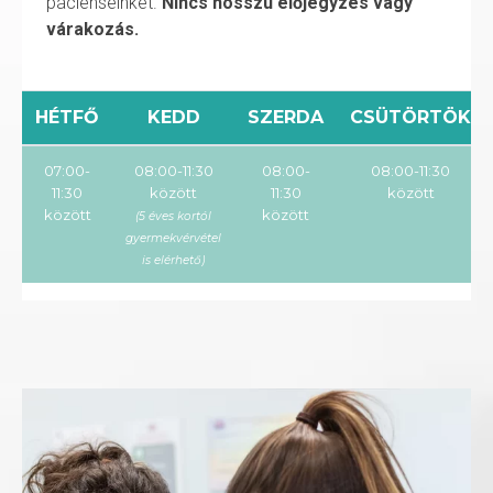
pácienseinket.
Nincs hosszú előjegyzés vagy
várakozás.
HÉTFŐ
KEDD
SZERDA
CSÜTÖRTÖK
07:00-
08:00-11:30
08:00-
08:00-11:30
11:30
között
11:30
között
között
között
(5 éves kortól
gyermekvérvétel
is elérhető)