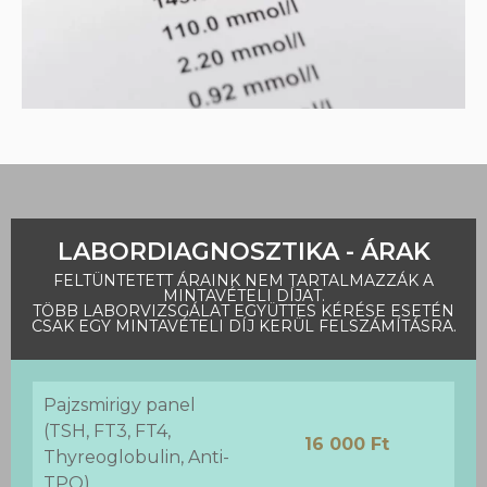
LABORDIAGNOSZTIKA - ÁRAK
FELTÜNTETETT ÁRAINK NEM TARTALMAZZÁK A
MINTAVÉTELI DÍJAT.
TÖBB LABORVIZSGÁLAT EGYÜTTES KÉRÉSE ESETÉN
CSAK EGY MINTAVÉTELI DÍJ KERÜL FELSZÁMÍTÁSRA.
Pajzsmirigy panel
(TSH, FT3, FT4,
16 000 Ft
Thyreoglobulin, Anti-
TPO)