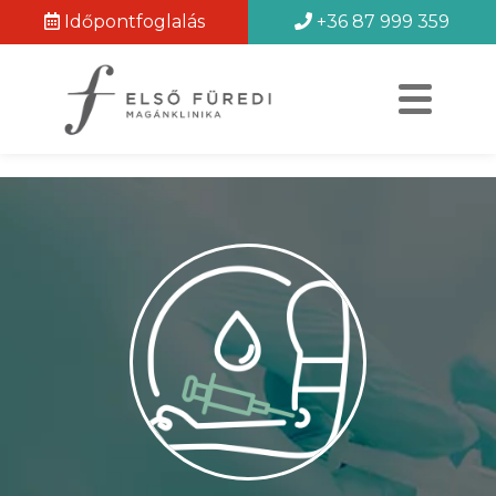
Időpontfoglalás
+36 87 999 359