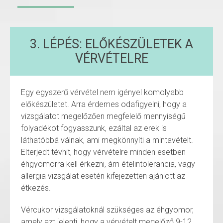
3. LÉPÉS: ELŐKÉSZÜLETEK A
VÉRVÉTELRE
Egy egyszerű vérvétel nem igényel komolyabb
előkészületet. Arra érdemes odafigyelni, hogy a
vizsgálatot megelőzően megfelelő mennyiségű
folyadékot fogyasszunk, ezáltal az erek is
láthatóbbá válnak, ami megkönnyíti a mintavételt.
Elterjedt tévhit, hogy vérvételre minden esetben
éhgyomorra kell érkezni, ám ételintolerancia, vagy
allergia vizsgálat esetén kifejezetten ajánlott az
étkezés.
Vércukor vizsgálatoknál szükséges az éhgyomor,
amely azt jelenti, hogy a vérvételt megelőző 9-12