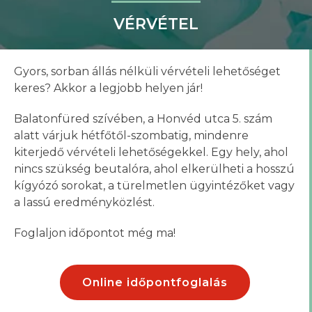
VÉRVÉTEL
Gyors, sorban állás nélküli vérvételi lehetőséget
keres? Akkor a legjobb helyen jár!
Balatonfüred szívében, a Honvéd utca 5. szám
alatt várjuk hétfőtől-szombatig, mindenre
kiterjedő vérvételi lehetőségekkel. Egy hely, ahol
nincs szükség beutalóra, ahol elkerülheti a hosszú
kígyózó sorokat, a türelmetlen ügyintézőket vagy
a lassú eredményközlést.
Foglaljon időpontot még ma!
Online időpontfoglalás