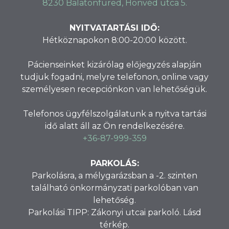
8230 Balatonfüred, Honvéd utca 5.
NYITVATARTÁSI IDŐ:
Hétköznapokon 8:00-20:00 között.
Pácienseinket kizárólag előjegyzés alapján
tudjuk fogadni, melyre telefonon, online vagy
személyesen recepciónkon van lehetőségük.
Telefonos ügyfélszolgálatunk a nyitva tartási
idő alatt áll az Ön rendelkezésére.
+36-87-999-359
PARKOLÁS:
Parkolásra, a mélygarázsban a -2. szinten
található önkormányzati parkolóban van
lehetőség.
Parkolási TIPP: Zákonyi utcai parkoló. Lásd
térkép.