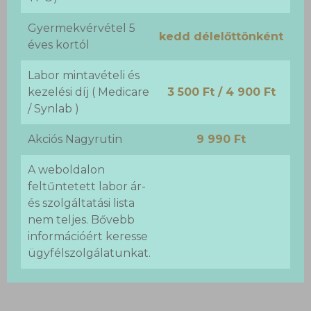
Gyermekvérvétel 5
kedd délelőttönként
éves kortól
Labor mintavételi és
kezelési díj ( Medicare
3 500 Ft / 4 900 Ft
/ Synlab )
Akciós Nagyrutin
9 990 Ft
A weboldalon
feltűntetett labor ár-
és szolgáltatási lista
nem teljes. Bővebb
információért keresse
ügyfélszolgálatunkat.