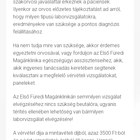
szakorvosi javaslattal érkeznek a páciensek.
Ilyenkor az orvos előzetes tájékoztatást ad arról,
hogy milyen típusú laborvizsgálatokra,
eredményekre van szüksége a pontos diagnózis
felállításához.
Ha nem tudja mire van szüksége, akkor érdemes
egyeztetni orvosával, vagy forduljon az Első Füredi
Magánklinika egészségügyi asszisztenseihez, akik,
akik ingyenes tanácsadás keretében segítenek
kiválasztani a megfelelő vérvételi vizsgálatokat,
paneleket.
Az Első Füredi Magánklinikán semmilyen vizsgálat
elvégzéséhez nincs szükség beutalóra, ugyanis
térítés ellenében lehetőség van bármilyen
laborvizsgálat elvégzésére!
A vérvétel díja a mintavételi díjból, azaz 3500 Ft-ból