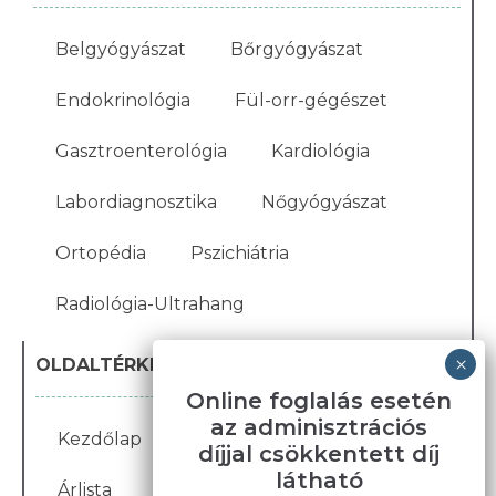
Belgyógyászat
Bőrgyógyászat
Endokrinológia
Fül-orr-gégészet
Gasztroenterológia
Kardiológia
Labordiagnosztika
Nőgyógyászat
Ortopédia
Pszichiátria
Radiológia-Ultrahang
OLDALTÉRKÉP
Online foglalás esetén
az adminisztrációs
Kezdőlap
Blog
Karrier
Galéria
díjjal csökkentett díj
látható
Árlista
Bemutatkozás