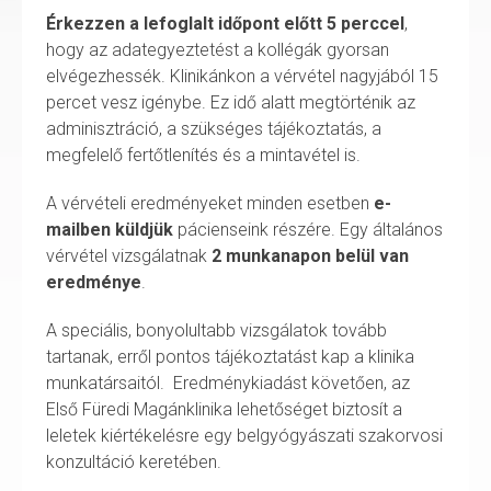
Érkezzen a lefoglalt időpont előtt 5 perccel
,
hogy az adategyeztetést a kollégák gyorsan
elvégezhessék. Klinikánkon a vérvétel nagyjából 15
percet vesz igénybe. Ez idő alatt megtörténik az
adminisztráció, a szükséges tájékoztatás, a
megfelelő fertőtlenítés és a mintavétel is.
A vérvételi eredményeket minden esetben
e-
mailben küldjük
pácienseink részére. Egy általános
vérvétel vizsgálatnak
2 munkanapon belül van
eredménye
.
A speciális, bonyolultabb vizsgálatok tovább
tartanak, erről pontos tájékoztatást kap a klinika
munkatársaitól. Eredménykiadást követően, az
Első Füredi Magánklinika lehetőséget biztosít a
leletek kiértékelésre egy belgyógyászati szakorvosi
konzultáció keretében.