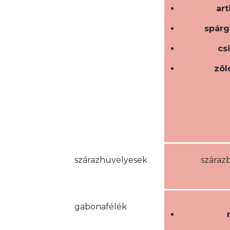
art
spárga
cs
zöl
szárazhüvelyesek
száraz
gabonafélék