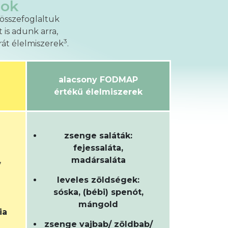
dok
összefoglaltuk
is adunk arra,
3
rát élelmiszerek
.
alacsony FODMAP
értékű élelmiszerek
zsenge saláták:
fejessaláta,
,
madársaláta
leveles zöldségek:
sóska, (bébi) spenót,
mángold
ia
zsenge vajbab/ zöldbab/