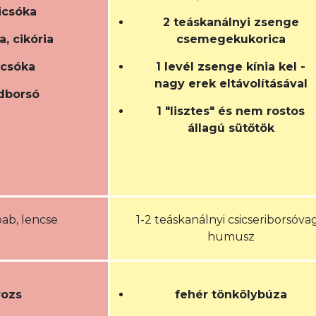
icsóka
2 teáskanálnyi zsenge
, cikória
csemegekukorica
icsóka
1 levél zsenge kínia kel -
nagy erek eltávolításával
dborsó
1 "lisztes" és nem rostos
állagú sütőtök
bab, lencse
1-2 teáskanálnyi csicseriborsóva
humusz
rozs
fehér tönkölybúza