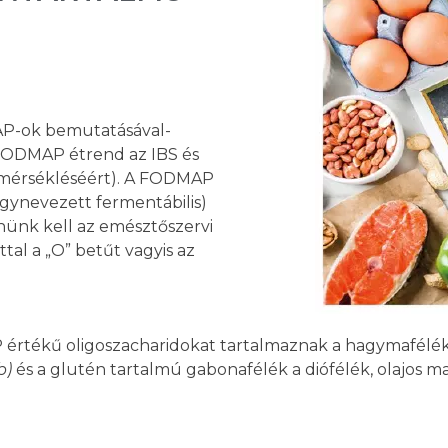
AP-ok bemutatásával-
. FODMAP étrend az IBS és
 mérsékléséért). A FODMAP
gynevezett fermentábilis)
enünk kell az emésztőszervi
al a „O” betűt vagyis az
értékű oligoszacharidokat tartalmaznak a hagymafélék,
ab)
és a glutén tartalmú gabonafélék a diófélék, olajos