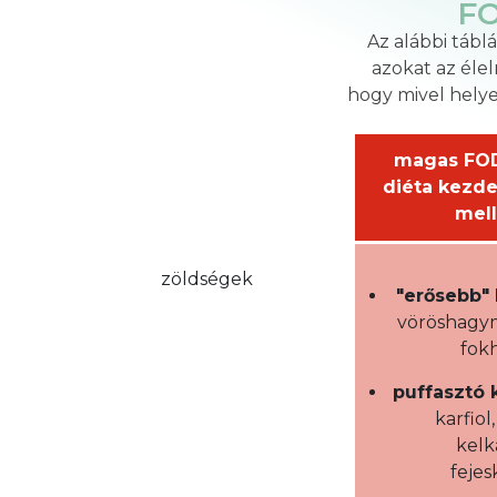
FO
Az alábbi táb
azokat az éle
hogy mivel helye
magas FOD
diéta kezde
mel
zöldségek
"erősebb"
vöröshagym
fok
puffasztó 
karfiol
kelk
fejes