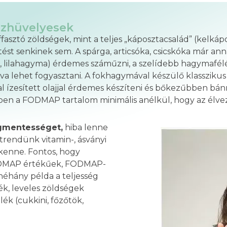
azhüvelyesek
sztó zöldségek, mint a teljes „káposztacsalád” (kelkáposz
 senkinek sem. A spárga, articsóka, csicskóka már anná
, lilahagyma) érdemes száműzni, a szelídebb hagymaf
va lehet fogyasztani. A fokhagymával készülő klasszik
ízesített olajjal érdemes készíteni és bőkezűbben bánn
ben a FODMAP tartalom minimális anélkül, hogy az élvez
gmentességet,
hiba lenne
étrendünk vitamin-, ásványi
kkenne. Fontos, hogy
FODMAP értékűek, FODMAP-
néhány példa a teljesség
ék, leveles zöldségek
lék (cukkini, főzőtök,