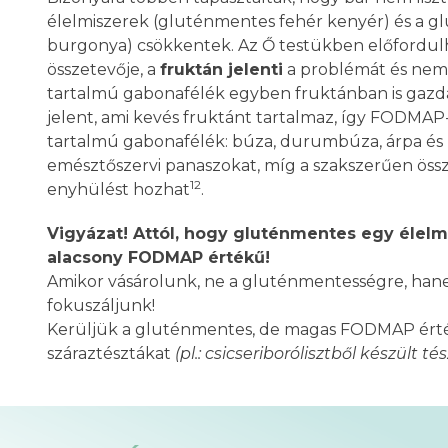
élelmiszerek (gluténmentes fehér kenyér) és a gl
burgonya) csökkentek. Az Ő testükben előfordul
összetevője, a
fruktán jelenti
a problémát és nem 
tartalmú gabonafélék egyben fruktánban is gazdag
jelent, ami kevés fruktánt tartalmaz, így FODMAP
tartalmú gabonafélék: búza, durumbúza, árpa és k
emésztőszervi panaszokat, míg a szakszerűen öss
12
enyhülést hozhat
.
Vigyázat! Attól, hogy gluténmentes egy élel
alacsony FODMAP értékű!
Amikor vásárolunk, ne a gluténmentességre, ha
fokuszáljunk!
Kerüljük a gluténmentes, de magas FODMAP érté
száraztésztákat
(pl.: csicseriborólisztből készült té