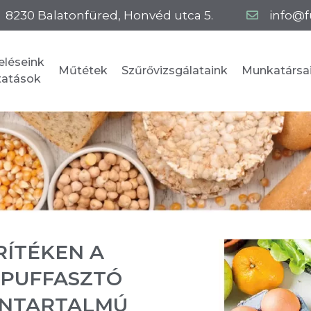
8230
Balatonfüred
,
Honvéd utca 5.
info@f
eléseink
Műtétek
Szűrővizsgálataink
Munkatársa
ltatások
RÍTÉKEN A
MPUFFASZTÓ
ÉNTARTALMÚ