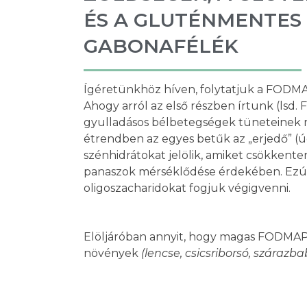
ÉS A GLUTÉNMENTES
GABONAFÉLÉK
Ígéretünkhöz híven, folytatjuk a FODM
Ahogy arról az első részben írtunk (lsd
gyulladásos bélbetegségek tüneteinek
étrendben az egyes betűk az „erjedő” (ú
szénhidrátokat jelölik, amiket csökkent
panaszok mérséklődése érdekében. Ezútt
oligoszacharidokat fogjuk végigvenni.
Elöljáróban annyit, hogy magas FODMAP 
növények
(lencse, csicsriborsó, szárazb