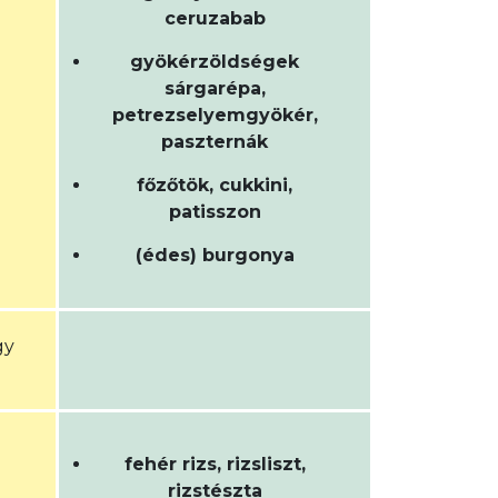
ceruzabab
gyökérzöldségek
sárgarépa,
petrezselyemgyökér,
paszternák
főzőtök, cukkini,
patisszon
(édes) burgonya
gy
fehér rizs, rizsliszt,
rizstészta