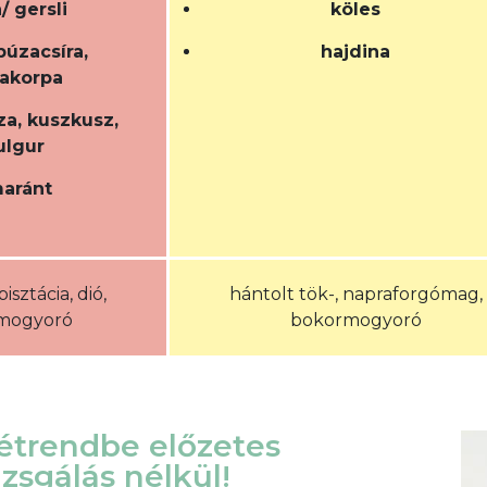
/ gersli
köles
búzacsíra,
hajdina
akorpa
a, kuszkusz,
ulgur
aránt
isztácia, dió,
hántolt tök-, napraforgómag,
imogyoró
bokormogyoró
trendbe előzetes
izsgálás nélkül!