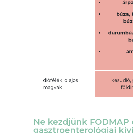
árpa
búza, 
búz
durumbúz
b
am
diófélék, olajos
kesudió, p
magvak
föld
Ne kezdjünk FODMAP é
gasztroenterológiai kiv