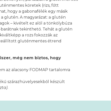
uténmentes köretek (rizs, főtt
hat, hogy a gabonafélék egy másik
a glutén. A magyarázat: a glutén
ok – kivételt ez alól a tönkölybúza
-barátnak tekinthető. Tehát a glutén
iváltképp a rozs fokozzák az
zeállított gluténmentes étrend
miszer, még nem biztos, hogy
nem az alacsony FODMAP tartalomra
kű szárazhüvelyesekből készült
szta)
.