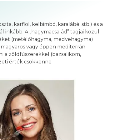
ta, karfiol, kelbimbó, karalábé, stb.) és a
l inkább. A „hagymacsalád” tagjai közül
éléket (metélőhagyma, medvehagyma)
us magyaros vagy éppen mediterrán
i a zöldfűszerekkel (bazsalikom,
eti érték csökkenne.