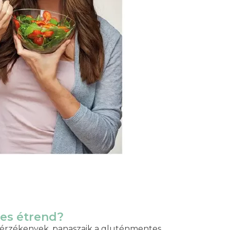
es étrend?
ztérzékenyek, panaszaik a gluténmentes