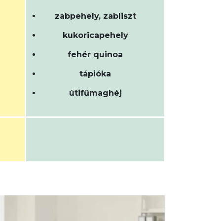
zabpehely, zabliszt
kukoricapehely
fehér quinoa
tápióka
útifűmaghéj