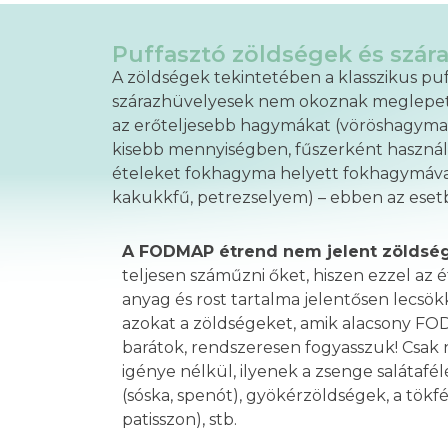
Puffasztó zöldségek és szár
A zöldségek tekintetében a klasszikus puffa
szárazhüvelyesek nem okoznak meglepetést
az erőteljesebb hagymákat (vöröshagyma
kisebb mennyiségben, fűszerként használ
ételeket fokhagyma helyett fokhagymával 
kakukkfű, petrezselyem) – ebben az eset
A FODMAP étrend nem jelent zöldsé
teljesen száműzni őket, hiszen ezzel az 
anyag és rost tartalma jelentősen lecsö
azokat a zöldségeket, amik alacsony 
barátok, rendszeresen fogyasszuk! Csak 
igénye nélkül, ilyenek a zsenge salátafél
(sóska, spenót), gyökérzöldségek, a tökfé
patisszon), stb.