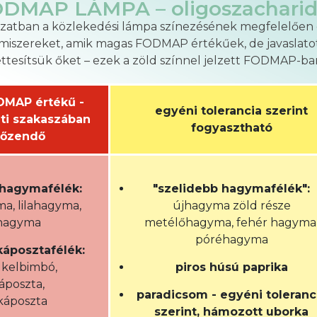
DMAP LÁMPA – oligoszachari
lázatban a közlekedési lámpa színezésének megfelelően 
lmiszereket, amik magas FODMAP értékűek, de javaslatot 
ttesítsük őket – ezek a zöld színnel jelzett FODMAP-ba
MAP értékű -
egyéni tolerancia szerint
ti szakaszában
fogyasztható
lőzendő
 hagymafélék:
"szelidebb hagymafélék":
a, lilahagyma,
újhagyma zöld része
hagyma
metélőhagyma, fehér hagyma
póréhagyma
káposztafélék:
, kelbimbó,
piros húsú paprika
áposzta,
paradicsom - egyéni toleranc
káposzta
szerint, hámozott uborka