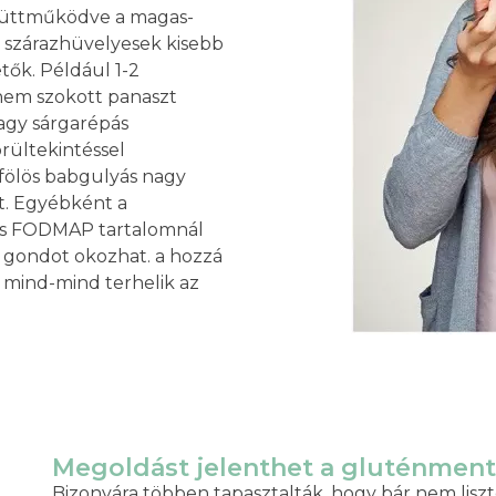
együttműködve a magas-
szárazhüvelyesek kisebb
ők. Például 1-2
 nem szokott panaszt
agy sárgarépás
rültekintéssel
jfölös babgulyás nagy
t. Egyébként a
s FODMAP tartalomnál
s gondot okozhat. a hozzá
ok, mind-mind terhelik az
Megoldást jelenthet a gluténment
Bizonyára többen tapasztalták, hogy bár nem lis