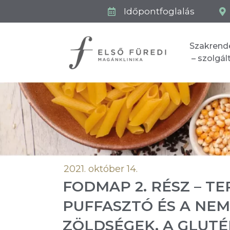
Időpontfoglalás
Szakrend
– szolgá
2021. október 14.
FODMAP 2. RÉSZ – TE
PUFFASZTÓ ÉS A NE
ZÖLDSÉGEK, A GLUT