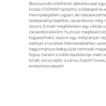
Bizonyos idő elteltével, dietetikussal 
közép FODMAP tartalmú zöldségek és a 
mennyiségében ugyan, de visszavezethet
teáskanálnyi babféle, csicseriborsó még
okozni. Ennek megfelelően egy céklás v
csicseriborsókrém, humusz megfelelő kö
fogyasztható, viszont egy mélytányér te
eséllyel a tünetek felerősödéséhez veze
hagyományos babgulyás nemcsak maga
fogva, hanem a többi összetevője miatt i
kínált zsíros tejföl, a zsíros, füstölt hús
emésztőrendszert.