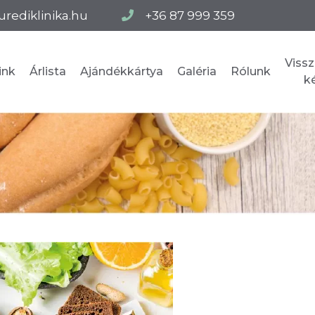
urediklinika.hu
+36 87 999 359
Vissz
ink
Árlista
Ajándékkártya
Galéria
Rólunk
k