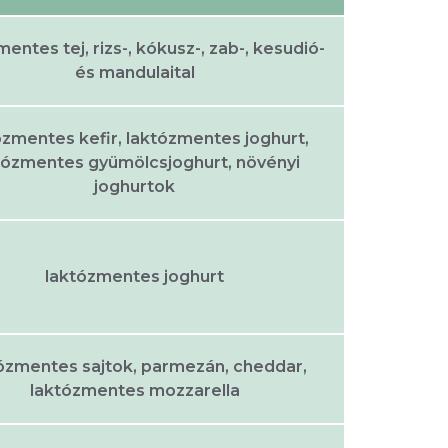
entes tej, rizs-, kókusz-, zab-, kesudió-
és mandulaital
ózmentes kefir, laktózmentes joghurt,
tózmentes gyümölcsjoghurt, növényi
joghurtok
laktózmentes joghurt
ózmentes sajtok, parmezán, cheddar,
laktózmentes mozzarella