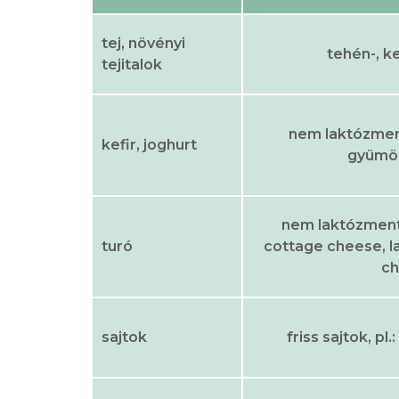
tej, növényi
tehén-, ke
tejitalok
nem laktózment
kefir, joghurt
gyümöl
nem laktózment
turó
cottage cheese, 
c
sajtok
friss sajtok, pl