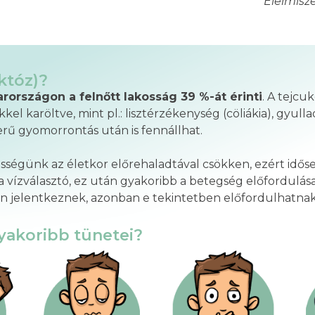
Élelmisz
któz)?
rországon a felnőtt lakosság 39 %-át érinti
. A tejcu
el karöltve, mint pl.: lisztérzékenység (cöliákia), gyu
erű gyomorrontás után is fennállhat.
sségünk az életkor előrehaladtával csökken, ezért idős
 vízválasztó, ez után gyakoribb a betegség előfordulás
tán jelentkeznek, azonban e tekintetben előfordulhatn
gyakoribb tünetei?