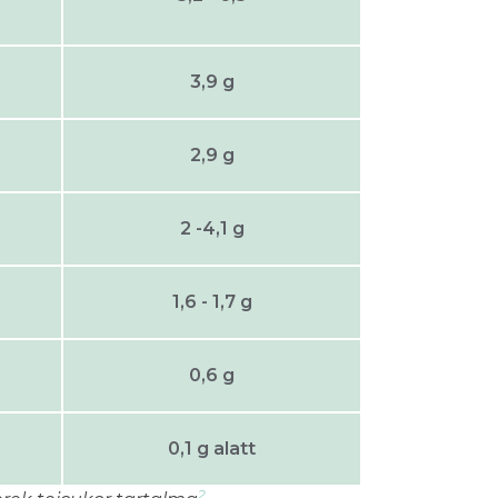
3,9 g
2,9 g
2 -4,1 g
1,6 - 1,7 g
0,6 g
0,1 g alatt
2