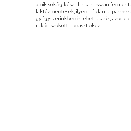
amik sokáig készülnek, hosszan ferment
laktózmentesek, ilyen például a parmezán
gyógyszerinkben is lehet laktóz, azonb
ritkán szokott panaszt okozni.