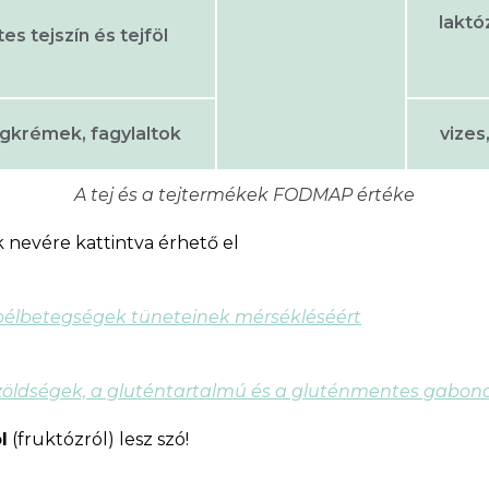
laktó
s tejszín és tejföl
jégkrémek, fagylaltok
vizes
A tej és a tejtermékek FODMAP értéke
nevére kattintva érhető el
bélbetegségek tüneteinek mérsékléséért
 zöldségek, a gluténtartalmú és a gluténmentes gabon
l
(fruktózról) lesz szó!