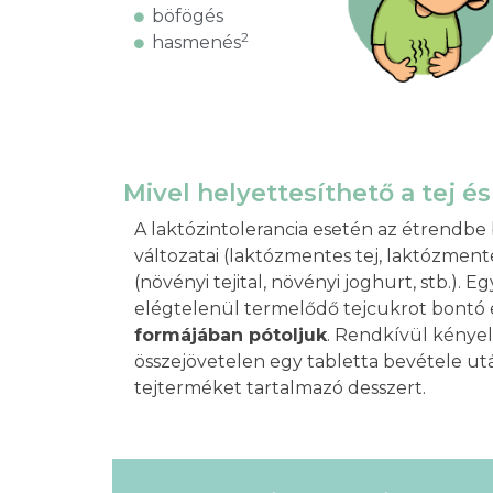
böfögés
2
hasmenés
Mivel helyettesíthető a tej é
A laktózintolerancia esetén az étrendb
változatai (laktózmentes tej, laktózmentes
(növényi tejital, növényi joghurt, stb.). 
elégtelenül termelődő tejcukrot bontó 
formájában pótoljuk
. Rendkívül kényel
összejövetelen egy tabletta bevétele utá
tejterméket tartalmazó desszert.