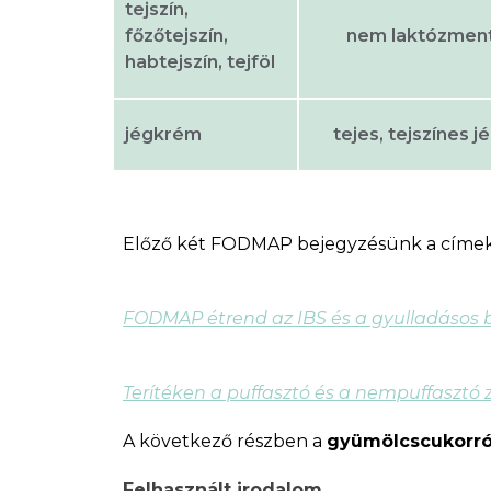
tejszín,
főzőtejszín,
nem laktózmente
habtejszín, tejföl
jégkrém
tejes, tejszínes 
Előző két FODMAP bejegyzésünk a címek 
FODMAP étrend az IBS és a gyulladásos 
Terítéken a puffasztó és a nempuffasztó
A következő részben a
gyümölcscukorró
Felhasznált irodalom