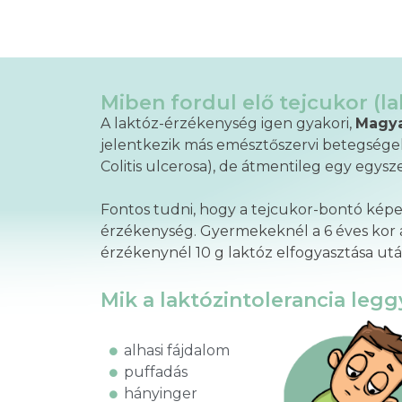
Miben fordul elő tejcukor (la
A laktóz-érzékenység igen gyakori,
Magya
jelentkezik más emésztőszervi betegségekk
Colitis ulcerosa), de átmentileg egy egysz
Fontos tudni, hogy a tejcukor-bontó képe
érzékenység. Gyermekeknél a 6 éves kor a
érzékenynél 10 g laktóz elfogyasztása u
Mik a laktózintolerancia leg
alhasi fájdalom
puffadás
hányinger