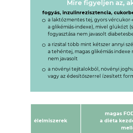
Mire figyeljen az, 
fogyás, inzulinrezisztencia, cukor
a laktózmentes tej, gyors vércukor-
a glikémiás-indexe), mivel glükózt (
fogyasztása nem javasolt diabetesb
a rizsital több mint kétszer annyi sz
a tehéntej, magas glikémiás index
nem javasolt
a növényi tejitalokból, növényi jog
vagy az édesítőszerrel ízesített for
magas FOD
élelmiszerek
a diéta kezd
mel