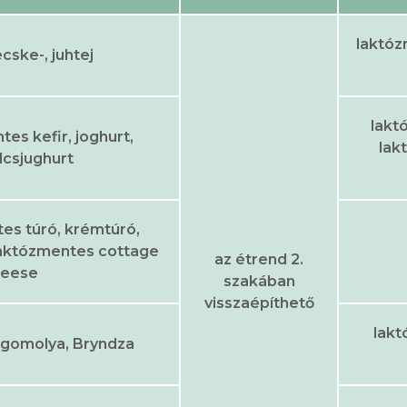
laktózm
cske-, juhtej
lakt
es kefir, joghurt,
lak
csjughurt
es túró, krémtúró,
laktózmentes cottage
az étrend 2.
heese
szakában
visszaépíthető
lakt
.: gomolya, Bryndza