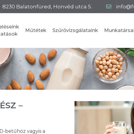
8230
Balatonfüred
,
Honvéd utca 5.
info@f
eléseink
Műtétek
Szűrővizsgálataink
Munkatársa
ltatások
ÉSZ –
-betűhöz vagyis a