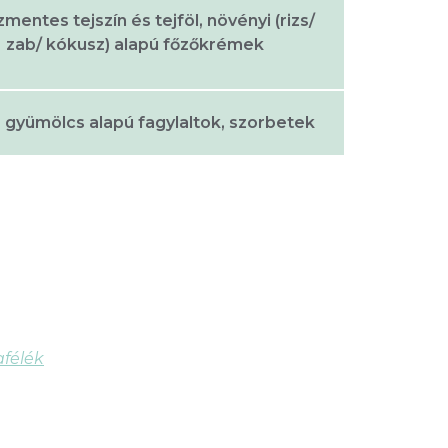
zmentes tejszín és tejföl, növényi (rizs/
zab/ kókusz) alapú főzőkrémek
, gyümölcs alapú fagylaltok, szorbetek
afélék