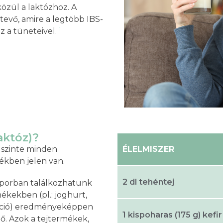
özül a laktózhoz. A
etevő, amire a legtöbb IBS-
1
 a tüneteivel.
aktóz)?
, szinte minden
ÉLELMISZER
kben jelen van.
2 dl tehéntej
porban találkozhatunk
ékekben (pl.: joghurt,
ntáció) eredményeképpen
1 kispoharas (175 g) kefir
ő. Azok a tejtermékek,