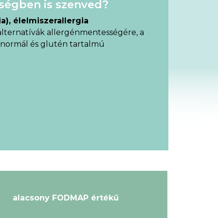
egségben is szenved?
a), élelmiszerallergia
alternatívák allergénmentességére, a
 normál és glutén tartalmú
alacsony FODMAP értékű