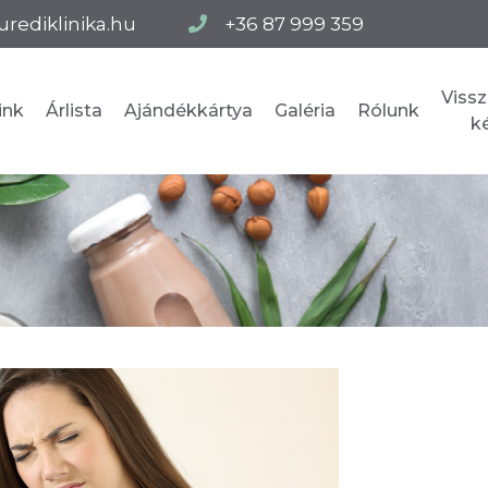
urediklinika.hu
+36 87 999 359
Vissz
ink
Árlista
Ajándékkártya
Galéria
Rólunk
k