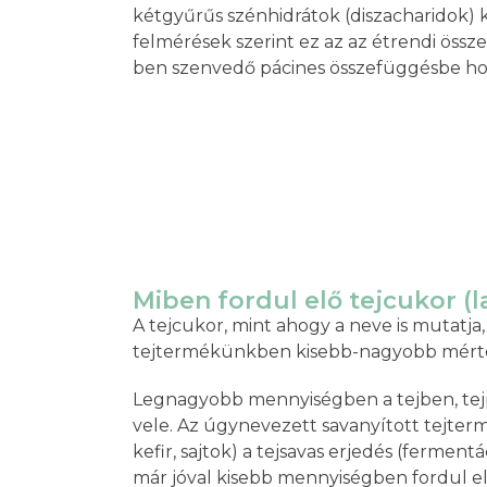
kétgyűrűs szénhidrátok (diszacharidok) k
felmérések szerint ez az az étrendi össz
ben szenvedő pácines összefüggésbe hoz
Miben fordul elő tejcukor (l
A tejcukor, mint ahogy a neve is mutatja
tejtermékünkben kisebb-nagyobb mérté
Legnagyobb mennyiségben a tejben, tej
vele. Az úgynevezett savanyított tejterm
kefir, sajtok) a tejsavas erjedés (ferme
már jóval kisebb mennyiségben fordul el