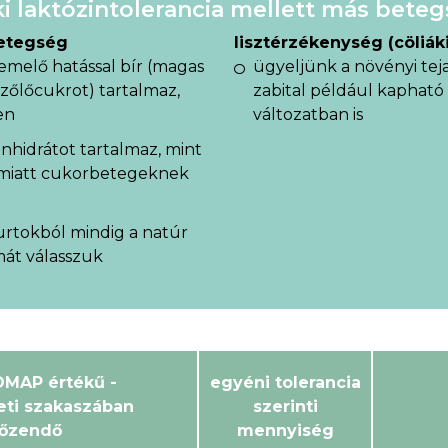
aki laktózintolerancia mellett más bet
betegség
lisztérzékenység (cöliáki
emelő hatással bír (magas
ügyeljünk a növényi tej
szőlőcukrot) tartalmaz,
zabital például kapható
en
változatban is
énhidrátot tartalmaz, mint
e miatt cukorbetegeknek
hurtokból mindig a natúr
mát válasszuk
MAP értékű -
egyéni tolerancia
eti szakaszában
szerinti
lőzendő
mennyiség