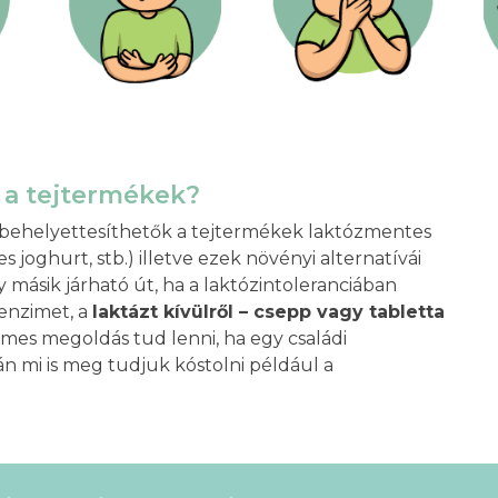
s a tejtermékek?
e behelyettesíthetők a tejtermékek laktózmentes
 joghurt, stb.) illetve ezek növényi alternatívái
Egy másik járható út, ha a laktózintoleranciában
enzimet, a
laktázt kívülről – csepp vagy tabletta
mes megoldás tud lenni, ha egy családi
n mi is meg tudjuk kóstolni például a