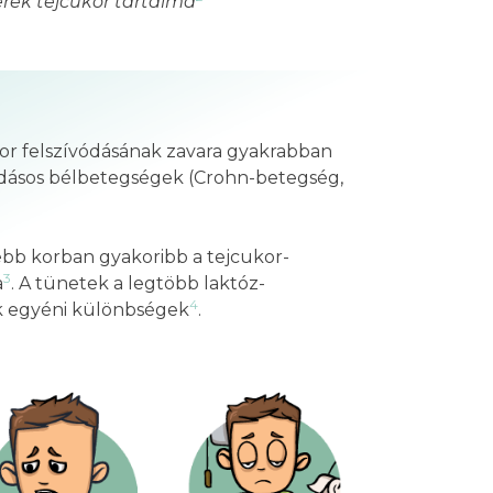
erek tejcukor tartalma
kor felszívódásának zavara gyakrabban
lladásos bélbetegségek (Crohn-betegség,
ebb korban gyakoribb a tejcukor-
3
a
. A tünetek a legtöbb laktóz-
4
ak egyéni különbségek
.