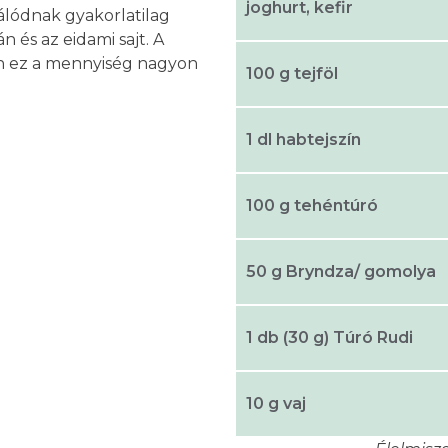
joghurt, kefir
álódnak gyakorlatilag
 és az eidami sajt. A
an ez a mennyiség nagyon
100 g tejföl
1 dl habtejszín
100 g tehéntúró
50 g Bryndza/ gomolya
1 db (30 g) Túró Rudi
10 g vaj