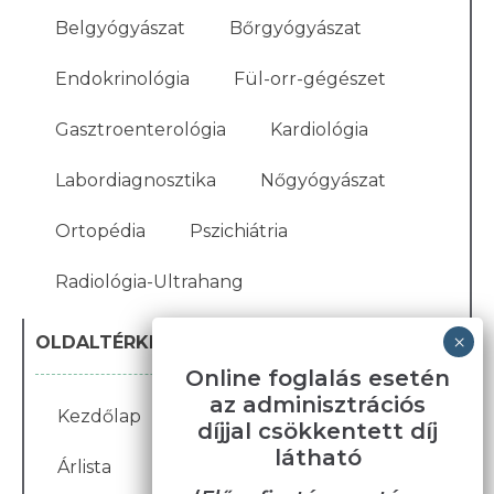
Belgyógyászat
Bőrgyógyászat
Endokrinológia
Fül-orr-gégészet
Gasztroenterológia
Kardiológia
Labordiagnosztika
Nőgyógyászat
Ortopédia
Pszichiátria
Radiológia-Ultrahang
OLDALTÉRKÉP
Online foglalás esetén
az adminisztrációs
Kezdőlap
Blog
Karrier
Galéria
díjjal csökkentett díj
látható
Árlista
Bemutatkozás