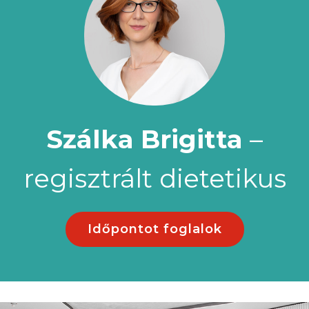
Szálka Brigitta
–
regisztrált dietetikus
Időpontot foglalok