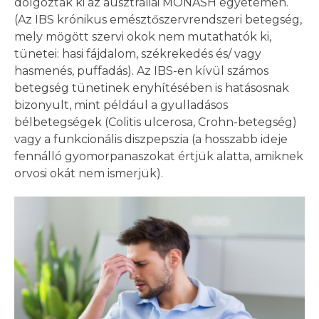
dolgozták ki az ausztráliai MONASH egyetemen.
(Az IBS krónikus emésztőszervrendszeri betegség,
mely mögött szervi okok nem mutathatók ki,
tünetei: hasi fájdalom, székrekedés és/ vagy
hasmenés, puffadás). Az IBS-en kívül számos
betegség tünetinek enyhítésében is hatásosnak
bizonyult, mint például a gyulladásos
bélbetegségek (Colitis ulcerosa, Crohn-betegség)
vagy a funkcionális diszpepszia (a hosszabb ideje
fennálló gyomorpanaszokat értjük alatta, amiknek
orvosi okát nem ismerjük).