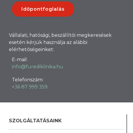
Időpontfoglalás
Vállalati, hatósági, beszállítói megkeresések
esetén kérjük használja az alábbi
elérhetőségeinket:
E-mail:
info@furediklinika.hu
Telefonszám:
+36 87 999 359
SZOLGÁLTATÁSAINK