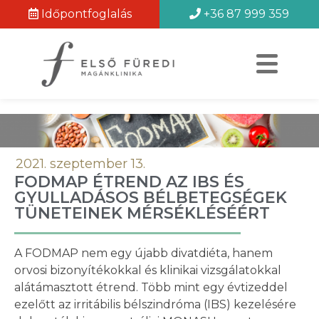
Időpontfoglalás
+36 87 999 359
2021. szeptember 13.
FODMAP ÉTREND AZ IBS ÉS
GYULLADÁSOS BÉLBETEGSÉGEK
TÜNETEINEK MÉRSÉKLÉSÉÉRT
A FODMAP nem egy újabb divatdiéta, hanem
orvosi bizonyítékokkal és klinikai vizsgálatokkal
alátámasztott étrend. Több mint egy évtizeddel
ezelőtt az irritábilis bélszindróma (IBS) kezelésére