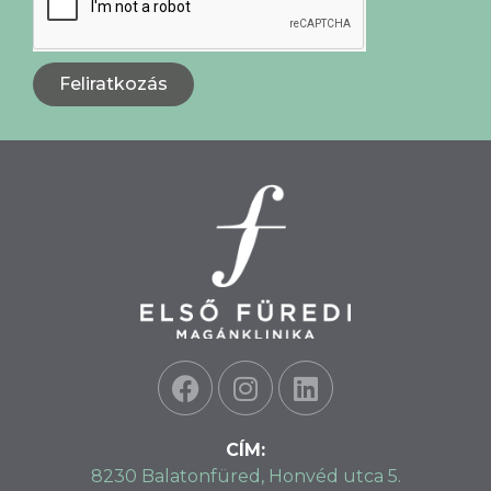
Feliratkozás
CÍM:
8230 Balatonfüred, Honvéd utca 5.