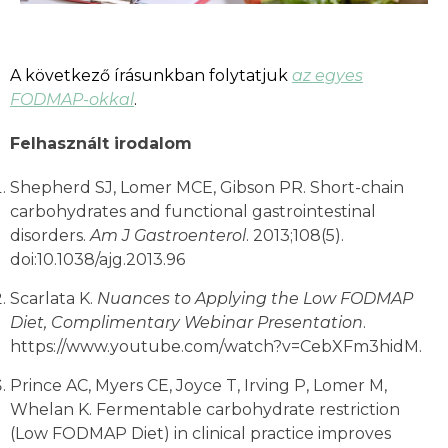
A következő írásunkban folytatjuk
az egyes
FODMAP-okkal
.
Felhasznált irodalom
Shepherd SJ, Lomer MCE, Gibson PR. Short-chain
carbohydrates and functional gastrointestinal
disorders.
Am J Gastroenterol
. 2013;108(5).
doi:10.1038/ajg.2013.96
Scarlata K.
Nuances to Applying the Low FODMAP
Diet, Complimentary Webinar Presentation
.
https://www.youtube.com/watch?v=CebXFm3hidM.
Prince AC, Myers CE, Joyce T, Irving P, Lomer M,
Whelan K. Fermentable carbohydrate restriction
(Low FODMAP Diet) in clinical practice improves