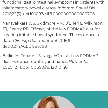
functional gastrointestinal symptoms in patients with
inflammatory bowel disease.
Inflamm Bowel Dis
.
2016;22(5). doi:10.1097/MIB.0000000000000708
Nanayakkara WS, Skidmore PM, O’Brien L, Wilkinson
TJ, Gearry RB. Efficacy of the low FODMAP diet for
treating irritable bowel syndrome: The evidence to
date.
Clin Exp Gastroenterol
. 2016;9.
doi:10.2147/CEG.S86798
Bellini M, Tonarelli S, Nagy AG, et al. Low FODMAP
diet: Evidence, doubts, and hopes.
Nutrients
.
2020;12(1). doi:10.3390/nu12010148