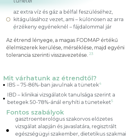
tünetei
az extra víz és gáz a bélfal feszüléséhez,
kitágulásához vezet, ami – különösen az arra
érzékeny egyéneknél – fájdalommal jár
1
Az étrend lényege, a magas FODMAP értékű
élelmiszerek kerülése, mérséklése, majd egyéni
23
tolerancia szerinti visszavezetése.
Mit várhatunk az étrendtől?
4
IBS – 75-86%-ban javulnak a tünetek
IBD – klinikai vizsgálatok tanulsága szerint a
5
betegek 50-78%-ánál enyhíti a tüneteket
Fontos szabályok
gasztroenterológus szakorvos előzetes
vizsgálat alapján és javaslatára, regisztrált
egészségügyi szakember, dietetikus szakmai