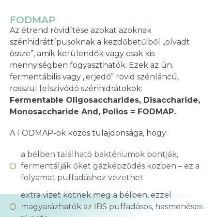
FODMAP
Az étrend rövidítése azokat azoknak
szénhidráttípusoknak a kezdőbetűiből „olvadt
össze”, amik kerülendők vagy csak kis
mennyiségben fogyaszthatók. Ezek az ún.
fermentábilis vagy „erjedő” rövid szénláncú,
rosszul felszívódó szénhidrátokok:
Fermentable Oligosaccharides, Disaccharide,
Monosaccharide And, Polios = FODMAP.
A FODMAP-ok közös tulajdonsága, hogy:
a bélben található baktériumok bontják,
fermentálják őket gázképződés közben – ez a
folyamat puffadáshoz vezethet
extra vizet kötnek meg a bélben, ezzel
magyarázhatók az IBS puffadásos, hasmenéses