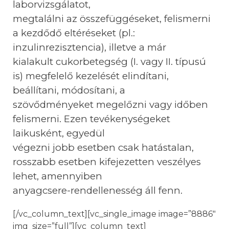
laborvizsgálatot,
megtalálni az összefüggéseket, felismerni
a kezdődő eltéréseket (pl.:
inzulinrezisztencia), illetve a már
kialakult cukorbetegség (I. vagy II. típusú
is) megfelelő kezelését elindítani,
beállítani, módosítani, a
szövődményeket megelőzni vagy időben
felismerni. Ezen tevékenységeket
laikusként, egyedül
végezni jobb esetben csak hatástalan,
rosszabb esetben kifejezetten veszélyes
lehet, amennyiben
anyagcsere-rendellenesség áll fenn.
[/vc_column_text][vc_single_image image=”8886″
img_size=”full”][vc_column_text]