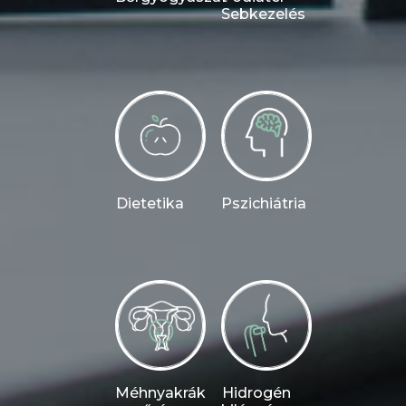
Sebkezelés
Dietetika
Pszichiátria
Méhnyakrák
Hidrogén