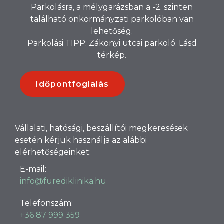
Parkolásra, a mélygarázsban a -2. szinten
található önkormányzati parkolóban van
lehetőség.
Parkolási TIPP: Zákonyi utcai parkoló. Lásd
térkép.
Időpontfoglalás
Vállalati, hatósági, beszállítói megkeresések
esetén kérjük használja az alábbi
elérhetőségeinket:
E-mail:
info@furediklinika.hu
Telefonszám:
+36 87 999 359