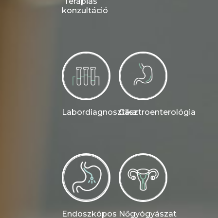
Terápiás
konzultáció
Labordiagnosztika
Gasztroenterológia
Endoszkópos
Nőgyógyászat