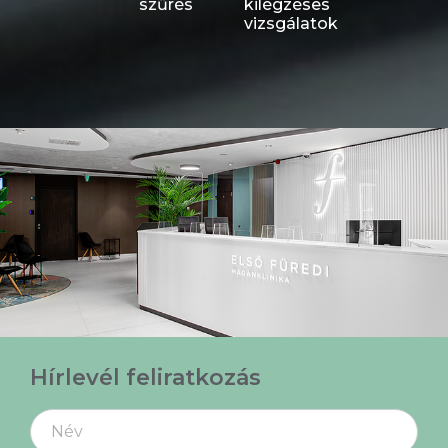
szűrés
kilégzéses
vizsgálatok
Hírlevél feliratkozás