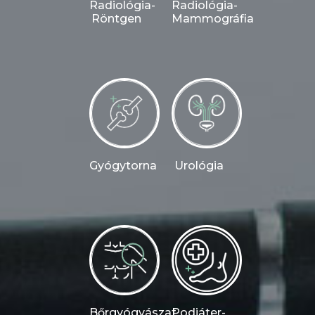
Radiológia-
Radiológia-
Röntgen
Mammográfia
Gyógytorna
Urológia
Bőrgyógyászat
Podiáter-