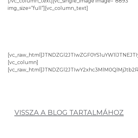
[/vc_column_text][vc_single_image image=”8893″
img_size=”full”][vc_column_text]
[vc_raw_html]JTNDZGl2JTIwZGF0YS1uYW1lJTNEJ
[vc_column]
[vc_raw_html]JTNDZGl2JTIwY2xhc3MlM0QlMjJtb
VISSZA A BLOG TARTALMÁHOZ