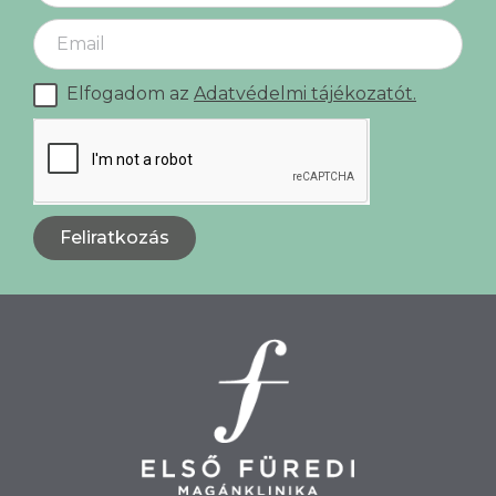
Elfogadom az
Adatvédelmi tájékozatót.
Feliratkozás