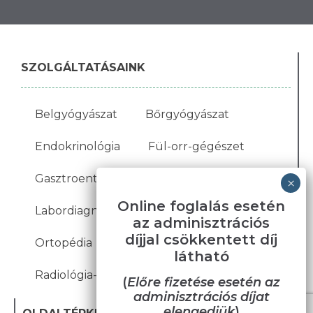
SZOLGÁLTATÁSAINK
Belgyógyászat
Bőrgyógyászat
Endokrinológia
Fül-orr-gégészet
Gasztroenterológia
Kardiológia
Online foglalás esetén
Labordiagnosztika
Nőgyógyászat
az adminisztrációs
díjjal csökkentett díj
Ortopédia
Pszichiátria
látható
Radiológia-Ultrahang
(
Előre fizetése esetén az
adminisztrációs díjat
elengedjük
)