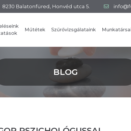
8230
Balatonfüred
,
Honvéd utca 5.
info@f
eléseink
Műtétek
Szűrővizsgálataink
Munkatársa
ltatások
BLOG
NGOR PSZICHOLÓGUSSAL