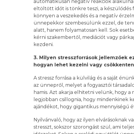
automatikusan negatív reakciók alakulnak
eltöltött időt is tönkre teszi, a készülődé
könnyen a veszekedés és a negatív érzel
ünnepekkor szembesülünk ezzel, de ten
alatt, hanem folyamatosan kell. Sok eset
kérni szakembertől, mediációt vagy párka
kezdeni.
3. Milyen stresszforrások jellemzőek e
hogyan lehet kezelni vagy csökkenten
A stressz forrása a külvilág és a saját énü
az ünnepről, melyet a fogyasztói társadalo
hamis. Azt akarja elhitetni velünk, hogy a
legjobban csillognia, hogy mindenkinek k
ajándékot, hogy gigantikus mennyiségű éte
Nyilvánvaló, hogy az ilyen elvárásoknak v
stresszt, sokszor szorongást szül, ami telj