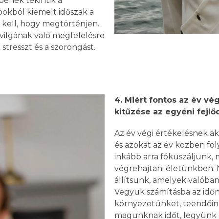
pének tekintik a
pokból kiemelt időszak a
kell, hogy megtörténjen.
ilgának való megfelelésre
stresszt és a szorongást.
4. Miért fontos az év vég
kitűzése az egyéni
fejlő
Az év végi értékelésnek ak
és azokat az év közben f
inkább arra fókuszáljunk,
végrehajtani életünkben. 
állítsunk, amelyek valóban
Vegyük számításba az időnk
környezetünket, teendőin
magunknak időt, legyünk