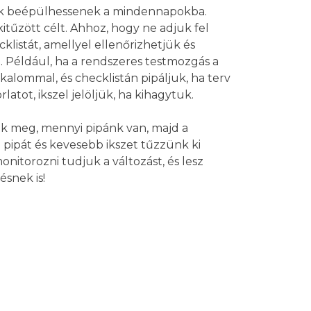
ink beépülhessenek a mindennapokba.
itűzött célt. Ahhoz, hogy ne adjuk fel
klistát, amellyel ellenőrizhetjük és
. Például, ha a rendszeres testmozgás a
kalommal, és checklistán pipáljuk, ha terv
latot, ikszel jelöljük, ha kihagytuk.
k meg, mennyi pipánk van, majd a
ipát és kevesebb ikszet tűzzünk ki
nitorozni tudjuk a változást, és lesz
snek is!