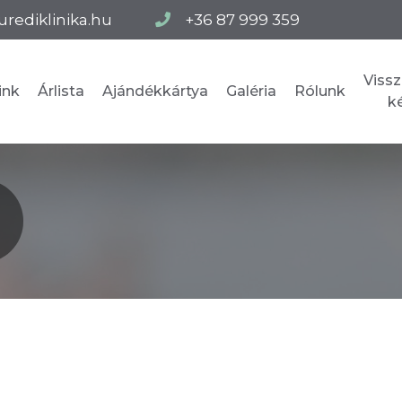
urediklinika.hu
+36 87 999 359
Vissz
ink
Árlista
Ajándékkártya
Galéria
Rólunk
k