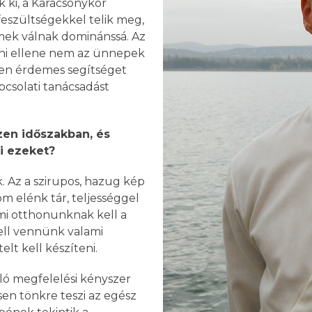
 ki, a Karácsonykor
s feszültségekkel telik meg,
mek válnak dominánssá. Az
ni ellene nem az ünnepek
ben érdemes segítséget
pcsolati tanácsadást
zen időszakban, és
i ezeket?
nk. Az a szirupos, hazug kép
m elénk tár, teljességgel
 mi otthonunknak kell a
ell vennünk valami
lt kell készíteni.
aló megfelelési kényszer
esen tönkre teszi az egész