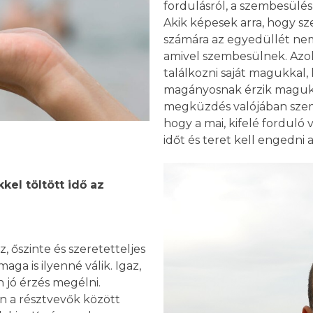
fordulásról, a szembesülé
Akik képesek arra, hogy s
számára az egyedüllét nem
amivel szembesülnek. Azo
találkozni saját magukkal,
magányosnak érzik magukat
megküzdés valójában szemb
hogy a mai, kifelé forduló
időt és teret kell engedni
kel töltött idő az
, őszinte és szeretetteljes
ga is ilyenné válik. Igaz,
n jó érzés megélni.
n a résztvevők között