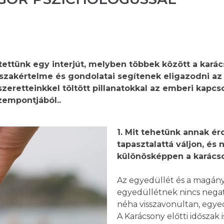
tettünk egy interjút, melyben többek
között a karác
szakértelme és gondolatai segítenek eligazodni az
szeretteinkkel
töltött pillanatokkal az emberi kapcs
zempontjából..
1. Mit tehetünk annak ér
tapasztalattá váljon, és
különösképpen a karács
Az egyedüllét és a magány
egyedüllétnek nincs negat
néha visszavonultan, egyed
A Karácsony előtti időszak i