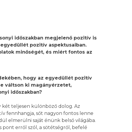
sonyi időszakban megjelenő pozitív is
 egyedüllét
pozitív aspektusaiban.
olatok minőségét, és miért fontos az
dekében, hogy az egyedüllét pozitív
 ne váltson ki magányérzetet,
onyi időszakban?
 két teljesen különböző dolog. Az
ív fennhangja, sőt nagyon fontos lenne
ül elmerülni saját énünk belső világába.
s pont erről szól, a sötétségről, befelé