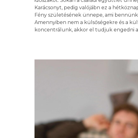
időszakot. Sokan a családi együttlét ünne
Karácsonyt, pedig valójábn ez a hétközna
Fény születésének ünnepe, ami bennünk 
Amennyiben nem a külsőségekre és a külv
koncentrálunk, akkor el tudjuk engedni a 