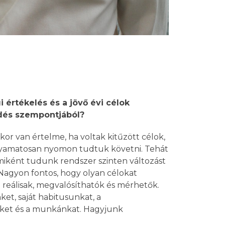
i értékelés és a jövő évi célok
dés szempontjából?
kor van értelme, ha voltak kitűzött célok,
olyamatosan nyomon tudtuk követni. Tehát
 miként tudunk rendszer szinten változást
Nagyon fontos, hogy olyan célokat
 reálisak, megvalósíthatók és mérhetők.
et, saját habitusunkat, a
ket és a munkánkat. Hagyjunk