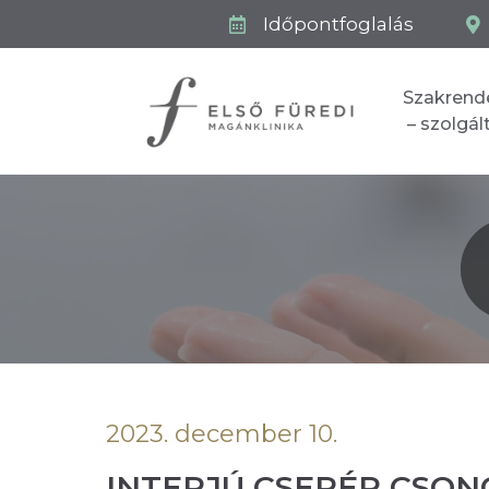
Időpontfoglalás
Szakrend
– szolgá
2023. december 10.
INTERJÚ CSERÉP CSO