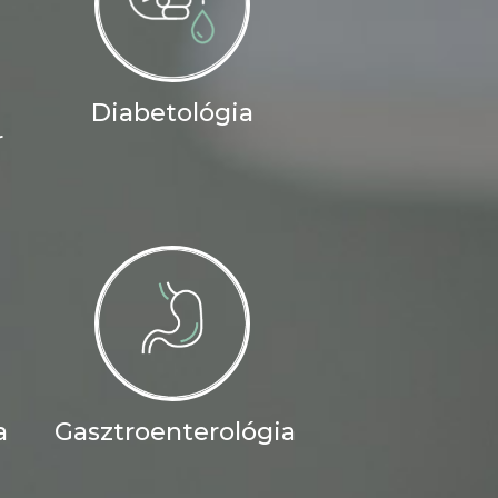
Diabetológia
r
a
Gasztroenterológia