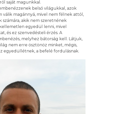
sről saját magunkkal.
zembenézzenek belső világukkal, azok
 válik magánnyá, mivel nem félnek attól,
k számára, akik nem szeretnének
 kellemetlen egyedül lenni, mivel
, és ez szenvedésteli érzés. A
enézés, melyhez bátorság kell. Látjuk,
 világ nem erre ösztönöz minket, mégis,
 az egyedüllétnek, a befelé fordulásnak.