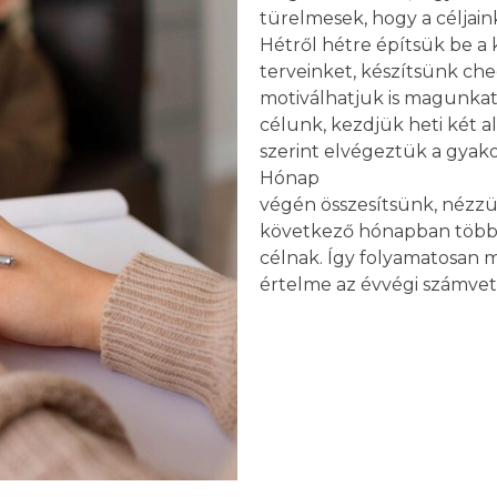
türelmesek, hogy a célja
Hétről hétre építsük be a k
terveinket, készítsünk chec
motiválhatjuk is magunkat
célunk, kezdjük heti két al
szerint elvégeztük a gyakor
Hónap
végén összesítsünk, nézzü
következő hónapban több p
célnak. Így folyamatosan mo
értelme az évvégi számveté