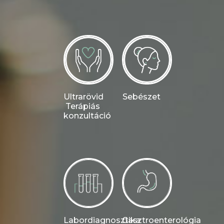
Ultrarövid
Sebészet
Terápiás
konzultáció
Labordiagnosztika
Gasztroenterológia