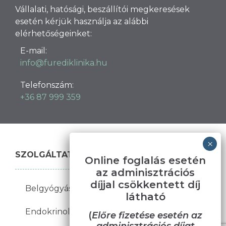
Vállalati, hatósági, beszállítói megkeresések
esetén kérjük használja az alábbi
elérhetőségeinket:
E-mail:
info@furediklinika.hu
Telefonszám:
+36 87 999 359
SZOLGÁLTATÁSAINK
Online foglalás esetén
az adminisztrációs
díjjal csökkentett díj
Belgyógyászat
Bőrgyógyászat
látható
Endokrinológia
Fül-orr-gégészet
(
Előre fizetése esetén az