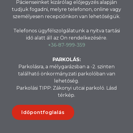
Pácienseinket kizárólag előjegyzés alapján
tudjuk fogadni, melyre telefonon, online vagy
személyesen recepciónkon van lehetőségük.
Telefonos ügyfélszolgálatunk a nyitva tartási
idő alatt áll az Ön rendelkezésére.
+36-87-999-359
PARKOLÁS:
Parkolásra, a mélygarázsban a -2. szinten
található önkormányzati parkolóban van
lehetőség.
Parkolási TIPP: Zákonyi utcai parkoló. Lásd
térkép.
Időpontfoglalás