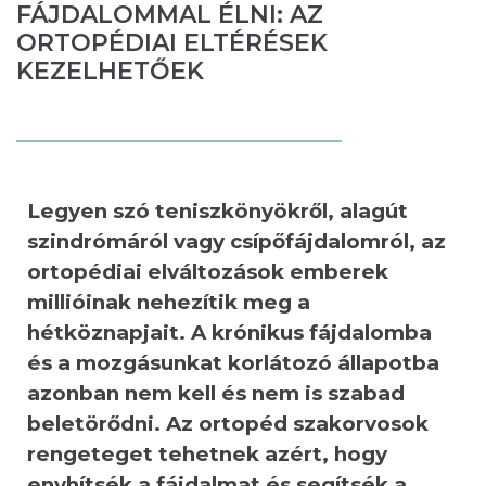
FÁJDALOMMAL ÉLNI: AZ
ORTOPÉDIAI ELTÉRÉSEK
KEZELHETŐEK
Legyen sz
ó
teniszk
ö
ny
ö
kről, alagút
szindr
ó
már
ó
l vagy csípőfájdalomr
ó
l, az
ortop
é
diai elváltozások emberek
milli
ó
inak nehezítik meg a
h
é
tk
ö
znapjait. A kr
ó
nikus fájdalomba
é
s a mozgásunkat korlátozó állapotba
azonban nem kell
é
s nem is szabad
belet
ö
rődni. Az ortop
é
d szakorvosok
rengeteget tehetnek az
é
rt, hogy
enyhíts
é
k a fájdalmat
é
s seg
íts
é
k a