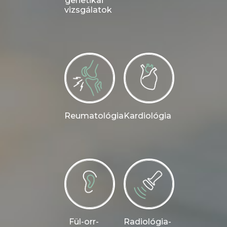
genetikai
vizsgálatok
Reumatológia
Kardiológia
Fül-orr-
Radiológia-