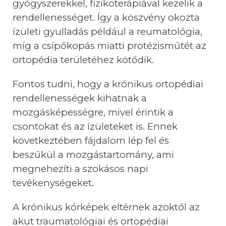
gyógyszerekkel, fizikoterápiával kezelik a
rendellenességet. Így a köszvény okozta
ízületi gyulladás például a reumatológia,
míg a csípőkopás miatti protézisműtét az
ortopédia területéhez kötődik.
Fontos tudni, hogy a kr
ó
nikus ortop
é
diai
rendelleness
é
gek kihatnak a
mozgásk
é
pess
é
gre, mivel
é
rintik a
csontokat
é
s az ízületeket is. Ennek
k
ö
vetkezt
é
ben fá
jda
lom l
é
p fel
é
s
beszűkül a mozgástartomány, ami
megnehezíti a szokásos napi
tev
é
kenys
é
geket.
A krónikus k
ó
rk
é
pek elt
é
rnek azoktól az
akut traumatol
ó
giai
é
s ortop
é
diai