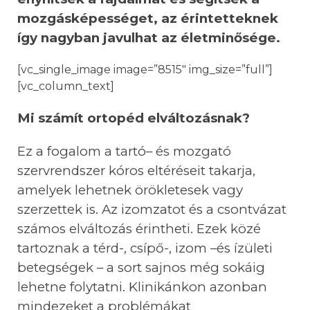
mozgásk
é
pess
é
get, az
é
rintetteknek
így nagyban javulhat az
é
letminős
é
ge.
[vc_single_image image=”8515″ img_size=”full”]
[vc_column_text]
Mi számít ortop
é
d elváltozásnak?
Ez a fogalom a tart
ó
–
é
s mozgat
ó
szervrendszer k
ó
ros elt
é
r
é
seit takarja,
amelyek lehetnek
ö
r
ö
kletesek vagy
szerzettek is. Az izomzatot
é
s a csontvázat
szá
mos
elváltozás
é
rintheti. Ezek k
ö
z
é
tartoznak
a t
é
rd-, csípő-, izom –
é
s ízületi
betegségek – a sort sajnos m
é
g sokáig
lehetne folytatni. Klinikánkon azonban
mindezeket a probl
é
mákat