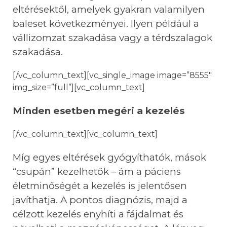
elt
é
r
é
sektől, amelyek gyakran valamilyen
baleset k
ö
vetkezm
é
nyei. Ilyen p
é
ldául a
vállizomzat szakadása vagy a t
é
rdszalagok
szakadá
sa.
[/vc_column_text][vc_single_image image=”8555″
img_size=”full”][vc_column_text]
Minden esetben meg
é
ri a kezel
é
s
[/vc_column_text][vc_column_text]
Míg egyes elt
é
r
é
sek gy
ó
gyí
that
ó
k, mások
“csupán” kezelhetők – á
m a p
á
ciens
é
letminős
é
g
é
t a kezel
é
s is jelentősen
javíthatja. A pontos diagn
ó
zis, majd a
c
é
lzott kezel
é
s enyhí
ti a f
ájdalmat
é
s