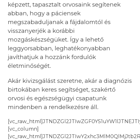
k
é
pzett, tapasztalt orvosaink segítenek
abban, hogy a páciensek
megszabaduljanak a fájdalomt
ó
l
é
s
visszanyerj
é
k a korábbi
mozgásk
é
szs
é
güket. Így a lehető
leggyorsabban, leghat
é
konyabban
javíthatjuk a hozzánk fordul
ó
k
é
letminős
é
g
é
t.
Akár kivizsgálást szeretne, aká
r a diagn
ó
zis
birtokában keres segíts
é
get, szak
é
rtő
orvosi
é
s eg
é
szs
é
gügyi csapatunk
mindenben a rendelkez
é
sre á
ll.
[vc_raw_html]JTNDZGl2JTIwZGF0YS1uYW1lJTNEJ
[vc_column]
[vc_raw_html]JTNDZGl2JTIwY2xhc3MlM0QlMjJtb