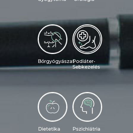
Bőrgyógyászat
Podiáter-
Sebkezelés
Dietetika
Pszichiátria