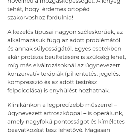
n
ö
velheti a mozgásk
é
pess
é
get. A l
é
nyeg
tehát, hogy
é
rdemes ortop
é
d
szakorvoshoz fordulnia!
A kezel
é
s t
ípusai nagyon széleskörűek, az
alkalmazásuk függ az adott probl
é
mát
ó
l
é
s annak súlyosságát
ó
l. Egyes esetekben
akár prot
é
zis be
ü
ltet
é
s
é
re is szüks
é
g lehet,
mí
g m
ás elváltozásoknál az úgynevezett
konzervatív terápiák (pihentet
é
s, jegel
é
s,
kompresszió és az adott testr
é
sz
felpolcolása) is enyhül
é
st hozhatnak.
Klinikánkon a legprecízebb műszerrel –
úgynevezett artroszk
ó
ppal – is oper
álunk,
amely nagyfokú pontossá
got
é
s kím
é
letes
beavatkozást tesz lehetőv
é
. Magasan