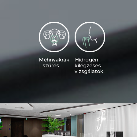
Méhnyakrák
Hidrogén
szűrés
kilégzéses
vizsgálatok